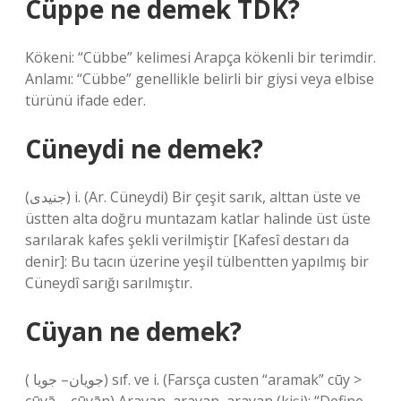
Cüppe ne demek TDK?
Kökeni: “Cübbe” kelimesi Arapça kökenli bir terimdir.
Anlamı: “Cübbe” genellikle belirli bir giysi veya elbise
türünü ifade eder.
Cüneydi ne demek?
(ﺟﻨﻴﺪﻯ) i. (Ar. Cüneydі) Bir çeşit sarık, alttan üste ve
üstten alta doğru muntazam katlar halinde üst üste
sarılarak kafes şekli verilmiştir [Kafesî destarı da
denir]: Bu tacın üzerine yeşil tülbentten yapılmış bir
Cüneydî sarığı sarılmıştır.
Cüyan ne demek?
( ﺟﻮﻳﺎﻥ– ﺟﻮﻳﺎ) sıf. ve i. (Farsça custen “aramak” cūy >