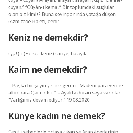
cūyā – cūyān) Arayan, arayan, arayan (kişi): “Define-
cûyan.” “Cûyân-ı kemal.” Bir toplumdaki suçlular
olan biz kimiz? Buna sevinç anında yatağa düşen
(Azmîzâde Hâletî) denir.
Keniz ne demekdir?
(ﻛﻨﻴﺰ) i. (Farsça keniz) cariye, halayık.
Kaim ne demekdir?
– Başka bir şeyin yerine geçen. “Madeni para yerine
altın para Qaim oldu.” – Ayakta duran veya var olan.
“Varlığımız devam ediyor.” 19.08.2020
Künye kadın ne demek?
Çeşitli sebeplerle ortaya çıkan ve Arap âdetlerinin