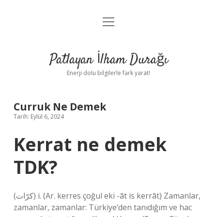
menüyü
Anasayfa
aç
Gizlilik Politikası
Patlayan İlham Durağı
Yasal Uyarı
Enerji dolu bilgilerle fark yarat!
Hakkımızda
Curruk Ne Demek
Tarih: Eylül 6, 2024
Kerrat ne demek
TDK?
(ﻛﺮّﺍﺕ) i. (Ar. kerres çoğul eki -āt is kerrāt) Zamanlar,
zamanlar, zamanlar: Türkiye’den tanıdığım ve hac