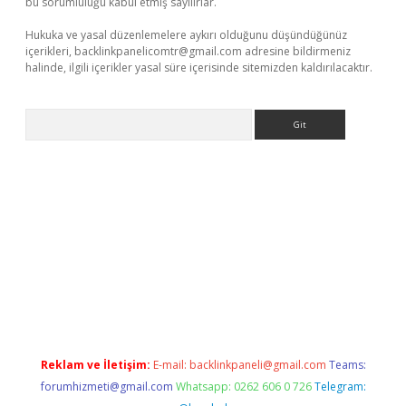
bu sorumluluğu kabul etmiş sayılırlar.
Hukuka ve yasal düzenlemelere aykırı olduğunu düşündüğünüz
içerikleri,
backlinkpanelicomtr@gmail.com
adresine bildirmeniz
halinde, ilgili içerikler yasal süre içerisinde sitemizden kaldırılacaktır.
Arama
etexper güvenilir mi
elexbetgiris.org
Reklam ve İletişim:
E-mail:
backlinkpaneli@gmail.com
Teams:
forumhizmeti@gmail.com
Whatsapp: 0262 606 0 726
Telegram: