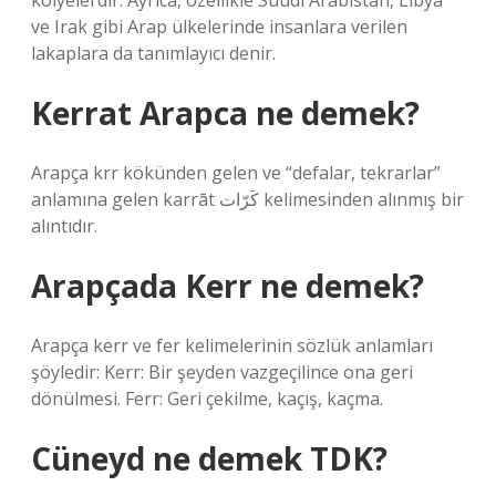
kolyelerdir. Ayrıca, özellikle Suudi Arabistan, Libya
ve Irak gibi Arap ülkelerinde insanlara verilen
lakaplara da tanımlayıcı denir.
Kerrat Arapca ne demek?
Arapça krr kökünden gelen ve “defalar, tekrarlar”
anlamına gelen karrāt كَرّات kelimesinden alınmış bir
alıntıdır.
Arapçada Kerr ne demek?
Arapça kerr ve fer kelimelerinin sözlük anlamları
şöyledir: Kerr: Bir şeyden vazgeçilince ona geri
dönülmesi. Ferr: Geri çekilme, kaçış, kaçma.
Cüneyd ne demek TDK?