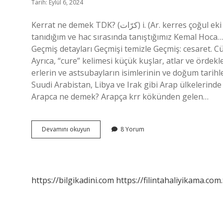
Tarih: Eylül 6, 2024
Kerrat ne demek TDK? (ﻛﺮّﺍﺕ) i. (Ar. kerres çoğul eki -āt is kerrāt) Zamanlar, zamanlar, zamanlar: Türkiye’den
tanıdığım ve hac sırasında tanıştığımız Kemal Hoca
Geçmiş detayları Geçmişi temizle Geçmiş: cesaret. C
Ayrıca, “cure” kelimesi küçük kuşlar, atlar ve ördekl
erlerin ve astsubayların isimlerinin ve doğum tarihler
Suudi Arabistan, Libya ve Irak gibi Arap ülkelerinde 
Arapca ne demek? Arapça krr kökünden gelen…
Curruk
Devamını okuyun
8 Yorum
Ne
Demek
https://bilgikadini.com
https://filintahaliyikama.com.