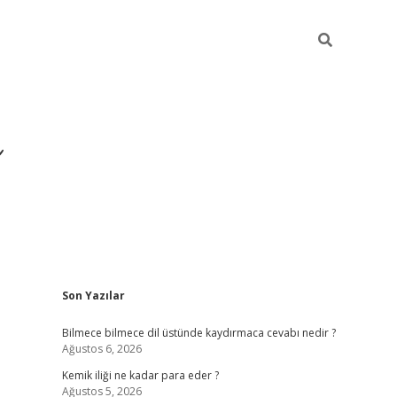
Sidebar
Son Yazılar
https://hiltonbet-giris
Bilmece bilmece dil üstünde kaydırmaca cevabı nedir ?
Ağustos 6, 2026
Kemik iliği ne kadar para eder ?
Ağustos 5, 2026