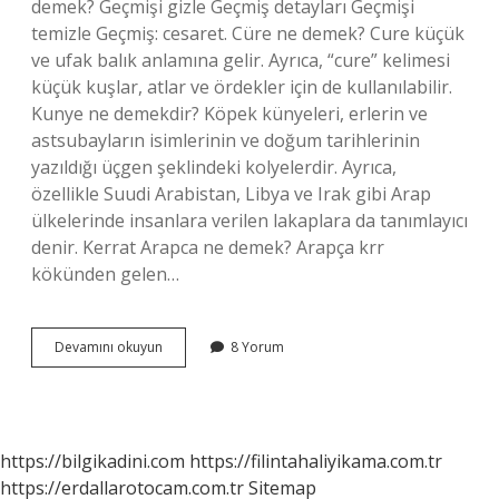
demek? Geçmişi gizle Geçmiş detayları Geçmişi
temizle Geçmiş: cesaret. Cüre ne demek? Cure küçük
ve ufak balık anlamına gelir. Ayrıca, “cure” kelimesi
küçük kuşlar, atlar ve ördekler için de kullanılabilir.
Kunye ne demekdir? Köpek künyeleri, erlerin ve
astsubayların isimlerinin ve doğum tarihlerinin
yazıldığı üçgen şeklindeki kolyelerdir. Ayrıca,
özellikle Suudi Arabistan, Libya ve Irak gibi Arap
ülkelerinde insanlara verilen lakaplara da tanımlayıcı
denir. Kerrat Arapca ne demek? Arapça krr
kökünden gelen…
Curruk
Devamını okuyun
8 Yorum
Ne
Demek
https://bilgikadini.com
https://filintahaliyikama.com.tr
https://erdallarotocam.com.tr
Sitemap