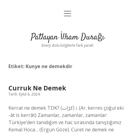
menüyü
Anasayfa
aç
Gizlilik Politikası
Patlayan İlham Durağı
Yasal Uyarı
Enerji dolu bilgilerle fark yarat!
Hakkımızda
Etiket:
Kunye ne demekdir
Curruk Ne Demek
Tarih: Eylül 6, 2024
Kerrat ne demek TDK? (ﻛﺮّﺍﺕ) i. (Ar. kerres çoğul eki
-āt is kerrāt) Zamanlar, zamanlar, zamanlar:
Türkiye’den tanıdığım ve hac sırasında tanıştığımız
Kemal Hoca… (Ergun Göze). Cüret ne demek ne