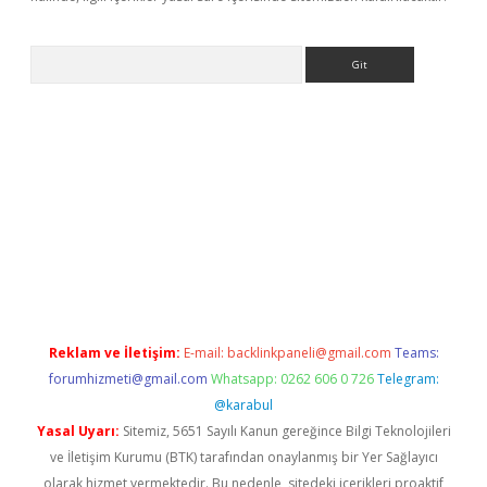
Arama
et-giris.com/
betexper güvenilir mi
elexbetgiris.org
Reklam ve İletişim:
E-mail:
backlinkpaneli@gmail.com
Teams:
forumhizmeti@gmail.com
Whatsapp: 0262 606 0 726
Telegram:
@karabul
Yasal Uyarı:
Sitemiz, 5651 Sayılı Kanun gereğince Bilgi Teknolojileri
ve İletişim Kurumu (BTK) tarafından onaylanmış bir Yer Sağlayıcı
olarak hizmet vermektedir. Bu nedenle, sitedeki içerikleri proaktif