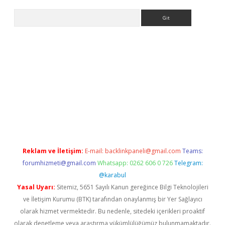
Arama
/
betexper güvenilir mi
elexbetgiris.org
Reklam ve İletişim:
E-mail:
backlinkpaneli@gmail.com
Teams:
forumhizmeti@gmail.com
Whatsapp: 0262 606 0 726
Telegram:
@karabul
Yasal Uyarı:
Sitemiz, 5651 Sayılı Kanun gereğince Bilgi Teknolojileri
ve İletişim Kurumu (BTK) tarafından onaylanmış bir Yer Sağlayıcı
olarak hizmet vermektedir. Bu nedenle, sitedeki içerikleri proaktif
olarak denetleme veya araştırma yükümlülüğümüz bulunmamaktadır.