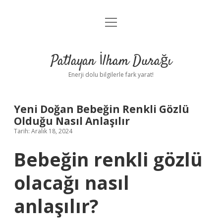
menüyü
Anasayfa
aç
Gizlilik Politikası
Patlayan İlham Durağı
Yasal Uyarı
Enerji dolu bilgilerle fark yarat!
Hakkımızda
Yeni Doğan Bebeğin Renkli Gözlü
Olduğu Nasıl Anlaşılır
Tarih: Aralık 18, 2024
Bebeğin renkli gözlü
olacağı nasıl
anlaşılır?