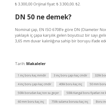
₺ 3.300,00 Orijinal fiyat: ₺ 3.300,00. ₺2.
DN 50 ne demek?
Nominal çap, EN ISO 6708’e göre DN (Diameter Nomina
yaklaşık iç çapa karşılık gelen boyutsuz bir sayı ge
3,65 mm duvar kalınlığına sahip bir boruyu ifade ed
Tarih:
Makaleler
1 inç boru kaç mmdir
3 inç boru çapı kaç cmdir
32lik bo
4 inç boru çapı kaç cmdir
40lık boru kaç inç
50 mm boru 
50lik borudan kaç ton su geçer
50lik Kangal boru fiyatları ne
60 mm boru kaç inç
75lik sulama borusu kaç inç
Boru in