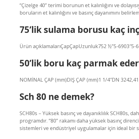
“Çizelge 40” terimi borunun et kalınlığını ve dolayısı
boruların et kalınlığını ve basınç dayanımını belirleme
75’lik sulama borusu kaç in
Ürün açıklamalarıÇapÇapUzunluk752 ½”5-6903″5-61
50’lik boru kaç parmak eder
NOMİNAL ÇAP (mm)DIŞ ÇAP (mm)1 1/4″DN 3242,41 
Sch 80 ne demek?
SCH80s – Yüksek basınç ve dayanıklılık SCH80s, daha
programdır. “80” rakamı daha yüksek basınç direncin
sistemleri ve endüstriyel uygulamalar için ideal bir s