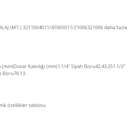
ALAJ (MT.) 3211004011/41005011/21006321006 daha fazla
ap (mm)Duvar Kalınlığı (mm)1.1/4″ Siyah Boru42.43.251.1/2″
h Boru76.13.
ik özellikler tablosu.