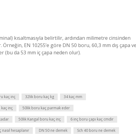
l) kısaltmasıyla belirtilir, ardından milimetre cinsinden
lir. Örneğin, EN 10255’e göre DN 50 boru, 60,3 mm dış çapa v
er (bu da 53 mm iç çapa neden olur).
ru kaç inç
32lik boru kaç kg
34 kaç mm
kaç inç
50lik boru kaç parmak eder
 kadar
50lik Kangal boru kaç inç
6 inç boru çapı kaç cmdir
ç nasıl hesaplanır
DN 50 ne demek
Sch 40 boru ne demek