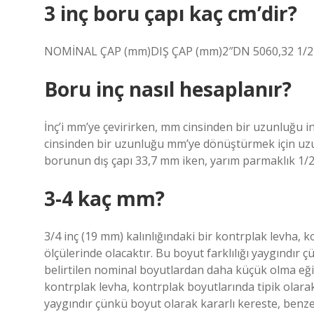
3 inç boru çapı kaç cm’dir?
NOMİNAL ÇAP (mm)DIŞ ÇAP (mm)2″DN 5060,32 1/2
Boru inç nasıl hesaplanır?
İnç’i mm’ye çevirirken, mm cinsinden bir uzunluğu i
cinsinden bir uzunluğu mm’ye dönüştürmek için uzunl
borunun dış çapı 33,7 mm iken, yarım parmaklık 1/2
3-4 kaç mm?
3/4 inç (19 mm) kalınlığındaki bir kontrplak levha, 
ölçülerinde olacaktır. Bu boyut farklılığı yaygındır
belirtilen nominal boyutlardan daha küçük olma eğil
kontrplak levha, kontrplak boyutlarında tipik olarak 
yaygındır çünkü boyut olarak kararlı kereste, benz