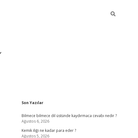
Sidebar
Son Yazılar
https://hiltonbet-giris.com/
bete
Bilmece bilmece dil üstünde kaydırmaca cevabı nedir ?
Ağustos 6, 2026
Kemik iliği ne kadar para eder ?
Ağustos 5, 2026