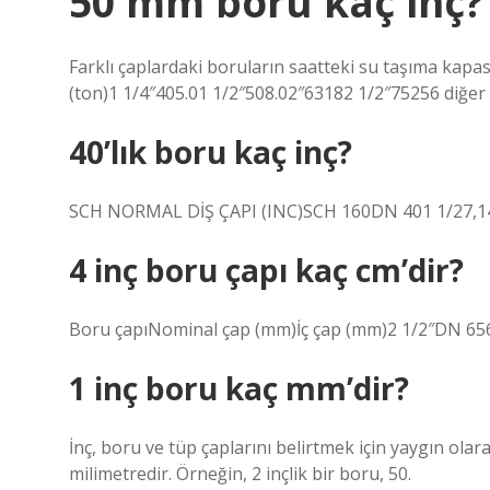
50 mm boru kaç inç?
Farklı çaplardaki boruların saatteki su taşıma kapa
(ton)1 1/4″405.01 1/2″508.02″63182 1/2″75256 diğer
40’lık boru kaç inç?
SCH NORMAL DİŞ ÇAPI (INC)SCH 160DN 401 1/27,14
4 inç boru çapı kaç cm’dir?
Boru çapıNominal çap (mm)İç çap (mm)2 1/2″DN 65
1 inç boru kaç mm’dir?
İnç, boru ve tüp çaplarını belirtmek için yaygın olar
milimetredir. Örneğin, 2 inçlik bir boru, 50.