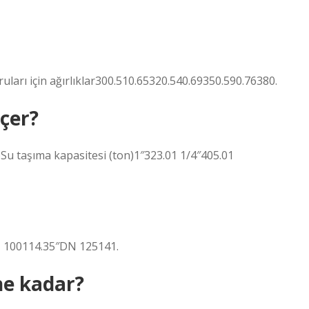
ruları için ağırlıklar300.510.65320.540.69350.590.76380.
eçer?
Su taşıma kapasitesi (ton)1″323.01 1/4″405.01
100114.35″DN 125141.
 ne kadar?