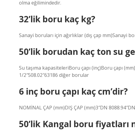
olma eğilimindedir.
32’lik boru kaç kg?
Sanayi boruları için ağırlıklar (dış çap mm)Sanayi bo
50’lik borudan kaç ton su g
Su taşıma kapasiteleriBoru çapı (inç)Boru çapı (mm)
1/2″508.02″63186 diğer borular
6 inç boru çapı kaç cm’dir?
NOMİNAL ÇAP (mm)DIŞ ÇAP (mm)3″DN 8088.94″DN 
50’lik Kangal boru fiyatları