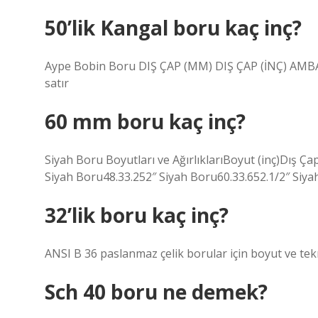
50’lik Kangal boru kaç inç?
Aype Bobin Boru DIŞ ÇAP (MM) DIŞ ÇAP (İNÇ) AMB
satır
60 mm boru kaç inç?
Siyah Boru Boyutları ve AğırlıklarıBoyut (inç)Dış Ç
Siyah Boru48.33.252″ Siyah Boru60.33.652.1/2″ Siya
32’lik boru kaç inç?
ANSI B 36 paslanmaz çelik borular için boyut ve tekn
Sch 40 boru ne demek?