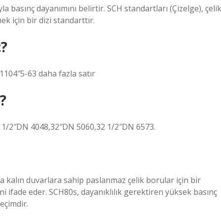
yla basınç dayanımını belirtir. SCH standartları (Çizelge), çeli
k için bir dizi standarttır.
ç?
104″5-63 daha fazla satır
?
1/2″DN 4048,32″DN 5060,32 1/2″DN 6573.
 kalın duvarlara sahip paslanmaz çelik borular için bir
i ifade eder. SCH80s, dayanıklılık gerektiren yüksek basınç
eçimdir.