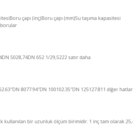
sitesiBoru çapı (inç)Boru çapı (mm)Su taşıma kapasitesi
 borular
DN 5028,74DN 652 1/29,5222 satır daha
62.63″DN 8077.94″DN 100102.35″DN 125127.811 diğer hatlar
ak kullanılan bir uzunluk ölçüm birimidir. 1 inç tam olarak 25,