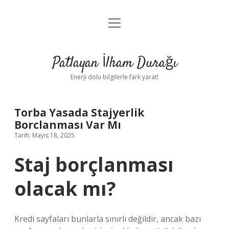
menüyü
Anasayfa
aç
Gizlilik Politikası
Patlayan İlham Durağı
Yasal Uyarı
Enerji dolu bilgilerle fark yarat!
Hakkımızda
Torba Yasada Stajyerlik
Borclanması Var Mı
Tarih: Mayıs 18, 2025
Staj borçlanması
olacak mı?
Kredi sayfaları bunlarla sınırlı değildir, ancak bazı