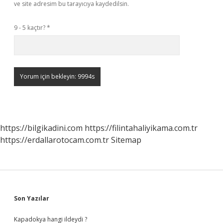
ve site adresim bu tarayıcıya kaydedilsin.
9 - 5 kaçtır?
*
https://bilgikadini.com
https://filintahaliyikama.com.tr
https://erdallarotocam.com.tr
Sitemap
Sidebar
Son Yazılar
Kapadokya hangi ildeydi ?