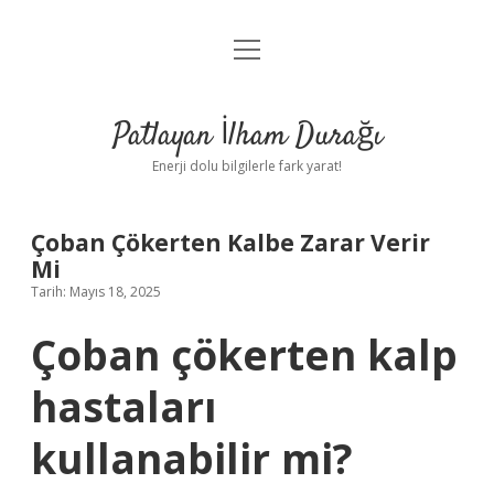
menüyü
Anasayfa
aç
Gizlilik Politikası
Patlayan İlham Durağı
Yasal Uyarı
Enerji dolu bilgilerle fark yarat!
Hakkımızda
Çoban Çökerten Kalbe Zarar Verir
Mi
Tarih: Mayıs 18, 2025
Çoban çökerten kalp
hastaları
kullanabilir mi?