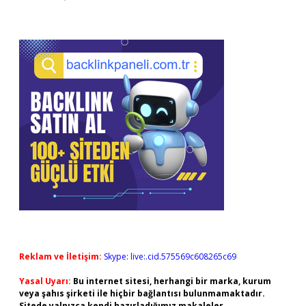
Reklam ve İletişim:
Skype: live:.cid.575569c608265c69
Yasal Uyarı:
Bu internet sitesi, herhangi bir marka, kurum
veya şahıs şirketi ile hiçbir bağlantısı bulunmamaktadır.
Sitede yalnızca kendi hazırladığımız makaleler