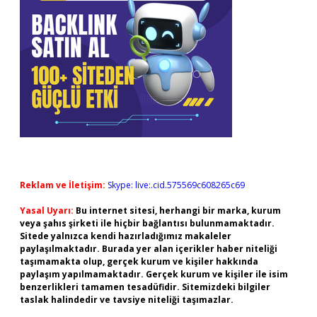
Reklam ve İletişim:
Skype: live:.cid.575569c608265c69
Yasal Uyarı:
Bu internet sitesi, herhangi bir marka, kurum
veya şahıs şirketi ile hiçbir bağlantısı bulunmamaktadır.
Sitede yalnızca kendi hazırladığımız makaleler
paylaşılmaktadır. Burada yer alan içerikler haber niteliği
taşımamakta olup, gerçek kurum ve kişiler hakkında
paylaşım yapılmamaktadır. Gerçek kurum ve kişiler ile isim
benzerlikleri tamamen tesadüfidir. Sitemizdeki bilgiler
taslak halindedir ve tavsiye niteliği taşımazlar.