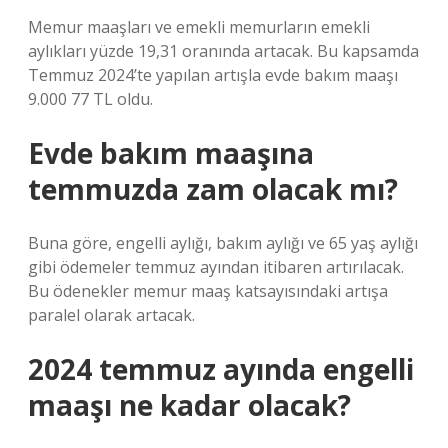
Memur maaşları ve emekli memurların emekli
aylıkları yüzde 19,31 oranında artacak. Bu kapsamda
Temmuz 2024’te yapılan artışla evde bakım maaşı
9.000 77 TL oldu.
Evde bakım maaşına
temmuzda zam olacak mı?
Buna göre, engelli aylığı, bakım aylığı ve 65 yaş aylığı
gibi ödemeler temmuz ayından itibaren artırılacak.
Bu ödenekler memur maaş katsayısındaki artışa
paralel olarak artacak.
2024 temmuz ayında engelli
maaşı ne kadar olacak?