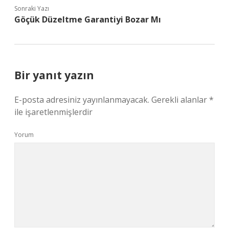
Sonraki Yazı
Göçük Düzeltme Garantiyi Bozar Mı
Bir yanıt yazın
E-posta adresiniz yayınlanmayacak.
Gerekli alanlar
*
ile işaretlenmişlerdir
Yorum