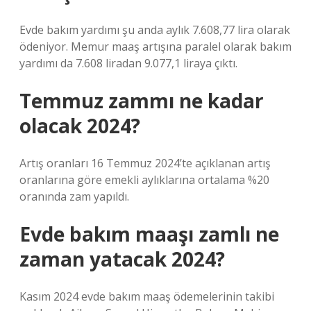
Evde bakım yardımı şu anda aylık 7.608,77 lira olarak
ödeniyor. Memur maaş artışına paralel olarak bakım
yardımı da 7.608 liradan 9.077,1 liraya çıktı.
Temmuz zammı ne kadar
olacak 2024?
Artış oranları 16 Temmuz 2024’te açıklanan artış
oranlarına göre emekli aylıklarına ortalama %20
oranında zam yapıldı.
Evde bakım maaşı zamlı ne
zaman yatacak 2024?
Kasım 2024 evde bakım maaş ödemelerinin takibi