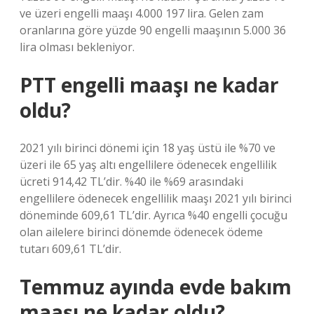
ve üzeri engelli maaşı 4.000 197 lira. Gelen zam
oranlarına göre yüzde 90 engelli maaşının 5.000 36
lira olması bekleniyor.
PTT engelli maaşı ne kadar
oldu?
2021 yılı birinci dönemi için 18 yaş üstü ile %70 ve
üzeri ile 65 yaş altı engellilere ödenecek engellilik
ücreti 914,42 TL’dir. %40 ile %69 arasındaki
engellilere ödenecek engellilik maaşı 2021 yılı birinci
döneminde 609,61 TL’dir. Ayrıca %40 engelli çocuğu
olan ailelere birinci dönemde ödenecek ödeme
tutarı 609,61 TL’dir.
Temmuz ayında evde bakım
maaşı ne kadar oldu?