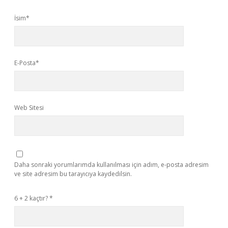
İsim*
E-Posta*
Web Sitesi
Daha sonraki yorumlarımda kullanılması için adım, e-posta adresim
ve site adresim bu tarayıcıya kaydedilsin.
6 + 2 kaçtır?
*