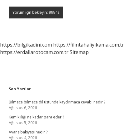
https://bilgikadini.com
https://filintahaliyikama.com.tr
https://erdallarotocam.com.tr
Sitemap
Sidebar
Son Yazılar
Bilmece bilmece dil üstünde kaydırmaca cevabı nedir ?
Ağustos 6, 2026
Kemik iliği ne kadar para eder ?
Ağustos 5, 2026
Avans bakiyesi nedir ?
Ağustos 4, 2026