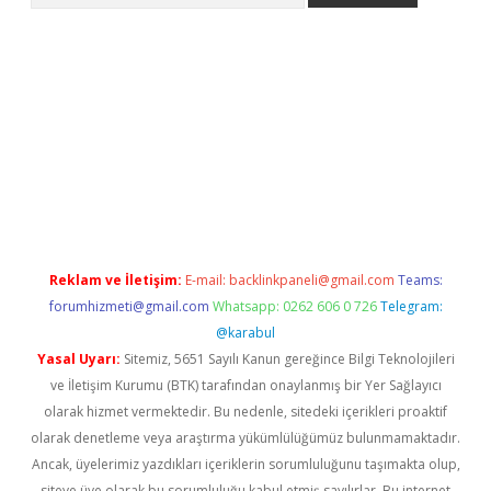
betexper güvenilir mi
elexbetgiris.org
Reklam ve İletişim:
E-mail:
backlinkpaneli@gmail.com
Teams:
forumhizmeti@gmail.com
Whatsapp: 0262 606 0 726
Telegram:
@karabul
Yasal Uyarı:
Sitemiz, 5651 Sayılı Kanun gereğince Bilgi Teknolojileri
ve İletişim Kurumu (BTK) tarafından onaylanmış bir Yer Sağlayıcı
olarak hizmet vermektedir. Bu nedenle, sitedeki içerikleri proaktif
olarak denetleme veya araştırma yükümlülüğümüz bulunmamaktadır.
Ancak, üyelerimiz yazdıkları içeriklerin sorumluluğunu taşımakta olup,
siteye üye olarak bu sorumluluğu kabul etmiş sayılırlar. Bu internet