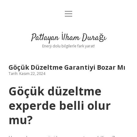
menüyü
Anasayfa
aç
Gizlilik Politikası
Patlayan İlham Durağı
Yasal Uyarı
Enerji dolu bilgilerle fark yarat!
Hakkımızda
Göçük Düzeltme Garantiyi Bozar Mı
Tarih: Kasım 22, 2024
Göçük düzeltme
experde belli olur
mu?