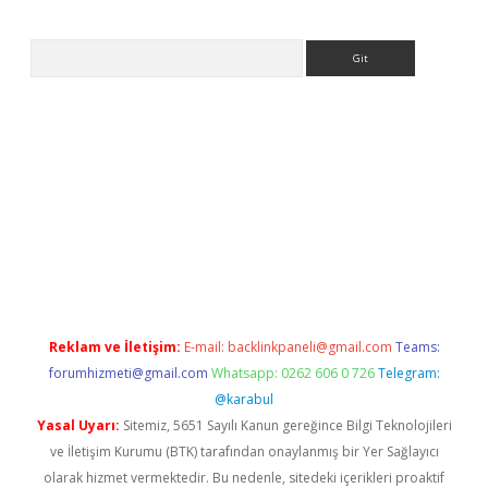
Arama
betexper güvenilir mi
elexbetgiris.org
Reklam ve İletişim:
E-mail:
backlinkpaneli@gmail.com
Teams:
forumhizmeti@gmail.com
Whatsapp: 0262 606 0 726
Telegram:
@karabul
Yasal Uyarı:
Sitemiz, 5651 Sayılı Kanun gereğince Bilgi Teknolojileri
ve İletişim Kurumu (BTK) tarafından onaylanmış bir Yer Sağlayıcı
olarak hizmet vermektedir. Bu nedenle, sitedeki içerikleri proaktif