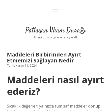
menüyü
Anasayfa
aç
Gizlilik Politikası
Patlayan İlham Durağı
Yasal Uyarı
Enerji dolu bilgilerle fark yarat!
Hakkımızda
Maddeleri Birbirinden Ayırt
Etmemizi Sağlayan Nedir
Tarih: Kasım 11, 2024
Maddeleri nasıl ayırt
ederiz?
Sıcaklık değerleri yalnızca tüm saf maddeler donup