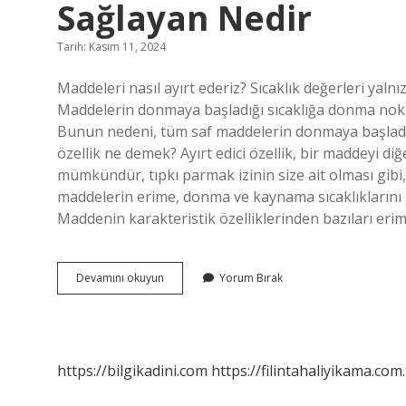
Sağlayan Nedir
Tarih: Kasım 11, 2024
Maddeleri nasıl ayırt ederiz? Sıcaklık değerleri yaln
Maddelerin donmaya başladığı sıcaklığa donma noktas
Bunun nedeni, tüm saf maddelerin donmaya başladığı 
özellik ne demek? Ayırt edici özellik, bir maddeyi d
mümkündür, tıpkı parmak izinin size ait olması gibi, a
maddelerin erime, donma ve kaynama sıcaklıklarını gös
Maddenin karakteristik özelliklerinden bazıları er
Maddeleri
Devamını okuyun
Yorum Bırak
Birbirinden
Ayırt
Etmemizi
Sağlayan
Nedir
https://bilgikadini.com
https://filintahaliyikama.com.