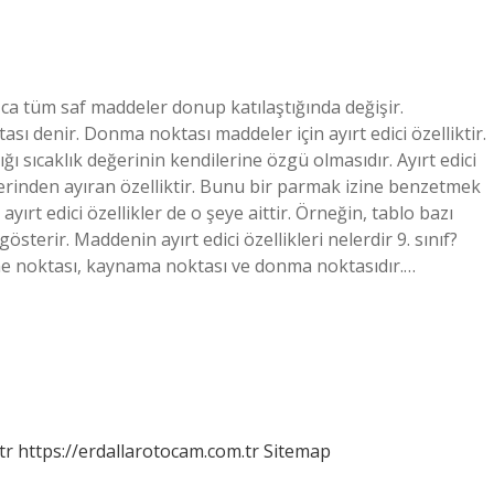
ızca tüm saf maddeler donup katılaştığında değişir.
ı denir. Donma noktası maddeler için ayırt edici özelliktir.
sıcaklık değerinin kendilerine özgü olmasıdır. Ayırt edici
iğerinden ayıran özelliktir. Bunu bir parmak izine benzetmek
yırt edici özellikler de o şeye aittir. Örneğin, tablo bazı
terir. Maddenin ayırt edici özellikleri nelerdir 9. sınıf?
ime noktası, kaynama noktası ve donma noktasıdır.…
tr
https://erdallarotocam.com.tr
Sitemap