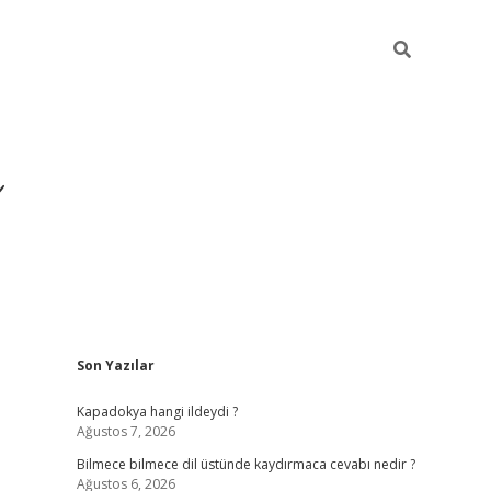
Sidebar
Son Yazılar
https://hiltonbet-giris.
Kapadokya hangi ildeydi ?
Ağustos 7, 2026
Bilmece bilmece dil üstünde kaydırmaca cevabı nedir ?
Ağustos 6, 2026