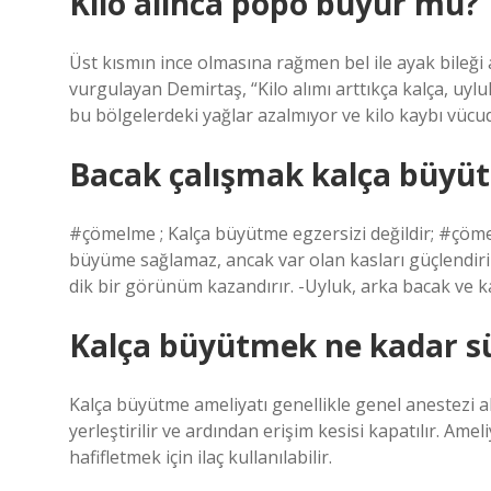
Kilo alınca popo büyür mü?
Üst kısmın ince olmasına rağmen bel ile ayak bileği
vurgulayan Demirtaş, “Kilo alımı arttıkça kalça, uylu
bu bölgelerdeki yağlar azalmıyor ve kilo kaybı vücu
Bacak çalışmak kalça büyü
#çömelme ; Kalça büyütme egzersizi değildir; #çömelm
büyüme sağlamaz, ancak var olan kasları güçlendiri
dik bir görünüm kazandırır. -Uyluk, arka bacak ve kal
Kalça büyütmek ne kadar s
Kalça büyütme ameliyatı genellikle genel anestezi al
yerleştirilir ve ardından erişim kesisi kapatılır. Amel
hafifletmek için ilaç kullanılabilir.