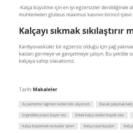
-Kalça büyütme için en iyi egzersizler denildiğinde ak
muhtemelen gluteus maximus kasının birincil işlevi 
Kalçayı sıkmak sıkılaştırır m
Kardiyovasküler bir egzersiz olduğu için yağ yakmanı
kasları germeye ve gevşetmeye çalışın. Bu şekilde se
kalçaya sahip olacaksınız.
Tarih:
Makaleler
Az yememe rağmen neden kilo alıyorum
Bacak çalışmak kal
Ergenlikte popo büyür mü
Erkek kalça neden büyük olur
Kalça büyütmek ne kadar sürer
Kalça nasıl küçülür
Kalça