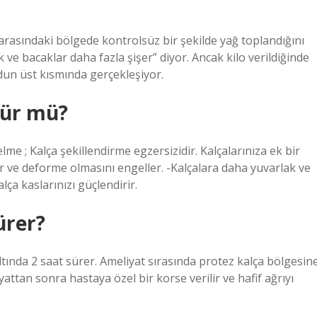
 arasındaki bölgede kontrolsüz bir şekilde yağ toplandığını
k ve bacaklar daha fazla şişer” diyor. Ancak kilo verildiğinde
dun üst kısmında gerçekleşiyor.
tür mü?
e ; Kalça şekillendirme egzersizidir. Kalçalarınıza ek bir
r ve deforme olmasını engeller. -Kalçalara daha yuvarlak ve
ça kaslarınızı güçlendirir.
ürer?
tında 2 saat sürer. Ameliyat sırasında protez kalça bölgesin
iyattan sonra hastaya özel bir korse verilir ve hafif ağrıyı