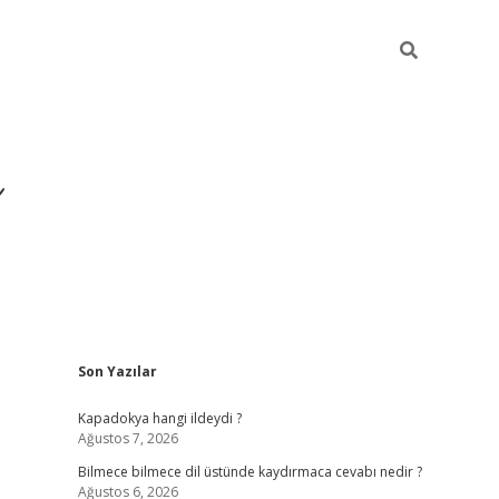
Sidebar
Son Yazılar
https://hiltonbet-giris.com/
bet
Kapadokya hangi ildeydi ?
Ağustos 7, 2026
Bilmece bilmece dil üstünde kaydırmaca cevabı nedir ?
Ağustos 6, 2026