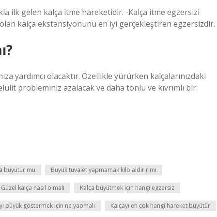
la ilk gelen kalça itme hareketidir. -Kalça itme egzersizi
olan kalça ekstansiyonunu en iyi gerçekleştiren egzersizdir.
ı?
za yardımcı olacaktır. Özellikle yürürken kalçalarınızdaki
lülit probleminiz azalacak ve daha tonlu ve kıvrımlı bir
ça büyütür mü
Büyük tuvalet yapmamak kilo aldırır mı
Güzel kalça nasıl olmalı
Kalça büyütmek için hangi egzersiz
yı büyük göstermek için ne yapmalı
Kalçayı en çok hangi hareket büyütür