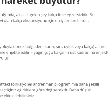
i hareket büyütür?
uğunda, akla ilk gelen şey kalça itme egzersizidir. Bu
 olan kalça ekstansiyonu için en iyilerden biridir.
oluyla donör bölgeden (karın, sırt, uyluk veya kalça) alınır.
sine enjekte edilir – yağın çoğu kalçanın üst kadranına enjekt
rulur.
fit’teki fonksiyonel antrenman programımla daha şekilli
çtiğiniz ağırlıklara göre değişecektir. Daha düşük
e elde edebilirsiniz.