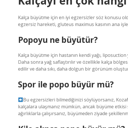
Kalçayı en çok hang
Kalça büyütme için en iyi egzersizler söz konusu old
egzersiz hareketi, gluteus maximus kasının ana işlevi
Popoyu ne büyütür?
Kalça büyütme için hastanın kendi yağı, liposuction y
Daha sonra yağ saflaştırılır ve özellikle kalça bölge
edilir ve daha sıkı, daha dolgun bir görünüm oluştu
Spor ile popo büyür mü?
Bu egzersizleri bilmediğinizi söylüyorsanız, Koza
kalçalara ulaşmanız mümkün, ancak büyüme etkisi se
ağırlıklarla çalışırsanız, büyümeden ziyade şekillenm