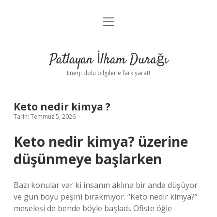
menüyü
Anasayfa
aç
Gizlilik Politikası
Patlayan İlham Durağı
Yasal Uyarı
Enerji dolu bilgilerle fark yarat!
Hakkımızda
Keto nedir kimya ?
Tarih: Temmuz 5, 2026
Keto nedir kimya? üzerine
düşünmeye başlarken
Bazı konular var ki insanın aklına bir anda düşüyor
ve gün boyu peşini bırakmıyor. “Keto nedir kimya?”
meselesi de bende böyle başladı. Ofiste öğle