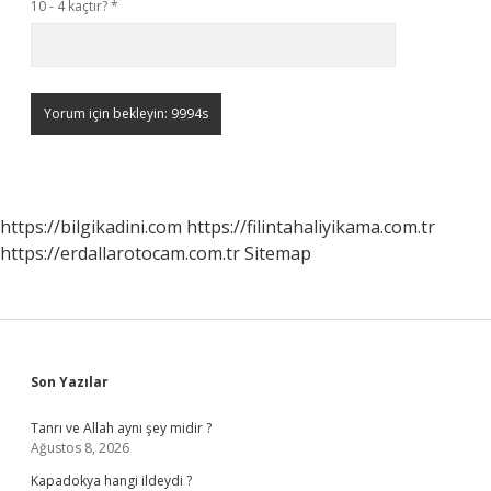
10 - 4 kaçtır?
*
https://bilgikadini.com
https://filintahaliyikama.com.tr
https://erdallarotocam.com.tr
Sitemap
Sidebar
Son Yazılar
Tanrı ve Allah aynı şey midir ?
Ağustos 8, 2026
Kapadokya hangi ildeydi ?