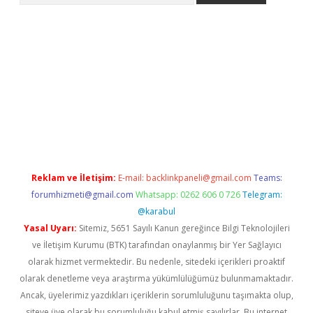
m/
betexper güvenilir mi
elexbetgiris.org
Reklam ve İletişim:
E-mail:
backlinkpaneli@gmail.com
Teams:
forumhizmeti@gmail.com
Whatsapp: 0262 606 0 726
Telegram:
@karabul
Yasal Uyarı:
Sitemiz, 5651 Sayılı Kanun gereğince Bilgi Teknolojileri
ve İletişim Kurumu (BTK) tarafından onaylanmış bir Yer Sağlayıcı
olarak hizmet vermektedir. Bu nedenle, sitedeki içerikleri proaktif
olarak denetleme veya araştırma yükümlülüğümüz bulunmamaktadır.
Ancak, üyelerimiz yazdıkları içeriklerin sorumluluğunu taşımakta olup,
siteye üye olarak bu sorumluluğu kabul etmiş sayılırlar. Bu internet