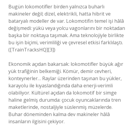
Bugün lokomotifler birden yalnızca buharlı
makineler değil; dizel, elektrikli, hatta hibrit ve
bataryalı modeller de var. Lokomotifin temel işi hâlâ
değişmedi: yükü veya yolcu vagonlarını bir noktadan
başka bir noktaya taşımak. Ama teknolojiyle birlikte
bu işin biçimi, verimliliği ve çevresel etkisi farklılaştı.
([TrainTracksHQ][3])
Ekonomik açıdan bakarsak: lokomotifler büyük ağır
yük trafiğinin belkemiği. Kömür, demir cevheri,
konteynerler… Raylar üzerinden taşınan bu yükler,
karayolu ile kıyaslandığında daha enerji‑verimli
olabiliyor. Kültürel açıdan da lokomotif bir simge
haline gelmiş durumda: çocuk oyuncaklarında tren
maketlerinde, nostaljiyle süslenmiş müzelerde.
Buhar döneminden kalma dev makineler hâlâ
insanların ilgisini çekiyor.