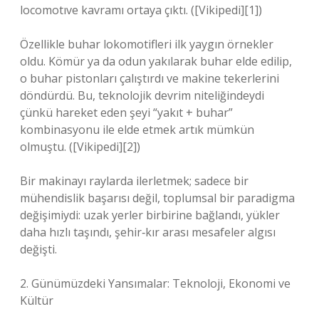
locomotıve kavramı ortaya çıktı. ([Vikipedi][1])
Özellikle buhar lokomotifleri ilk yaygın örnekler
oldu. Kömür ya da odun yakılarak buhar elde edilip,
o buhar pistonları çalıştırdı ve makine tekerlerini
döndürdü. Bu, teknolojik devrim niteliğindeydi
çünkü hareket eden şeyi “yakıt + buhar”
kombinasyonu ile elde etmek artık mümkün
olmuştu. ([Vikipedi][2])
Bir makinayı raylarda ilerletmek; sadece bir
mühendislik başarısı değil, toplumsal bir paradigma
değişimiydi: uzak yerler birbirine bağlandı, yükler
daha hızlı taşındı, şehir‑kır arası mesafeler algısı
değişti.
2. Günümüzdeki Yansımalar: Teknoloji, Ekonomi ve
Kültür