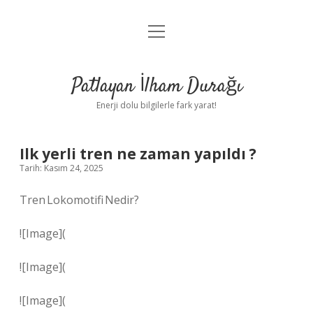
menüyü
Anasayfa
aç
Gizlilik Politikası
Patlayan İlham Durağı
Yasal Uyarı
Enerji dolu bilgilerle fark yarat!
Hakkımızda
Ilk yerli tren ne zaman yapıldı ?
Tarih: Kasım 24, 2025
Tren Lokomotifi Nedir?
![Image](
![Image](
![Image](