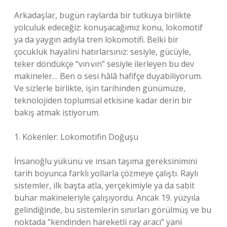
Arkadaşlar, bugün raylarda bir tutkuya birlikte
yolculuk edeceğiz: konuşacağımız konu, lokomotif
ya da yaygın adıyla tren lokomotifi. Belki bir
çocukluk hayalini hatırlarsınız: sesiyle, gücüyle,
teker döndükçe “vın vın” sesiyle ilerleyen bu dev
makineler… Ben o sesi hâlâ hafifçe duyabiliyorum.
Ve sizlerle birlikte, işin tarihinden günümüze,
teknolojiden toplumsal etkisine kadar derin bir
bakış atmak istiyorum.
1. Kökenler: Lokomotifin Doğuşu
İnsanoğlu yükünü ve insan taşıma gereksinimini
tarih boyunca farklı yollarla çözmeye çalıştı. Raylı
sistemler, ilk başta atla, yerçekimiyle ya da sabit
buhar makineleriyle çalışıyordu. Ancak 19. yüzyıla
gelindiğinde, bu sistemlerin sınırları görülmüş ve bu
noktada “kendinden hareketli ray aracı” yani