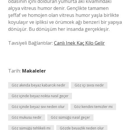
odasının içini dolduran yumurta akı kıvamındaki
alçıya vitreus humor denir. Gençlikte tamamen
şeffaf ve homojen olan vitreus humor yaşla birlikte
koyulaşır ve ipliksi ve örümcek ağı benzeri bir yapıya
dönüşür. Bu dönüşüm her insanda gerçekleşir.
Tavsiyeli Bağlantılar:
Canlı Inek Kaç Kilo Gelir
Tarih:
Makaleler
Göz akında beyaz kabarcık nedir
Göz içi sıvısı nedir
Göz içinde beyaz nokta nasıl geçer
Göz içinde beyaz sıvı neden olur
Göz kendini temizler mi
Göz mukusu nedir
Göz sümüğü nasıl geçer
Göz sümüğü tehlikeli mi
Gözde beyazlık neden olur