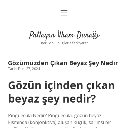
menüyü
Anasayfa
aç
Gizlilik Politikası
Patlayan İlham Durağı
Yasal Uyarı
Enerji dolu bilgilerle fark yarat!
Hakkımızda
Gözümüzden Çıkan Beyaz Şey Nedir
Tarih: Ekim 27, 2024
Gözün içinden çıkan
beyaz şey nedir?
Pinguecula Nedir? Pinguecula, gözün beyaz
kısmında (konjonktiva) oluşan küçük, sarımsı bir