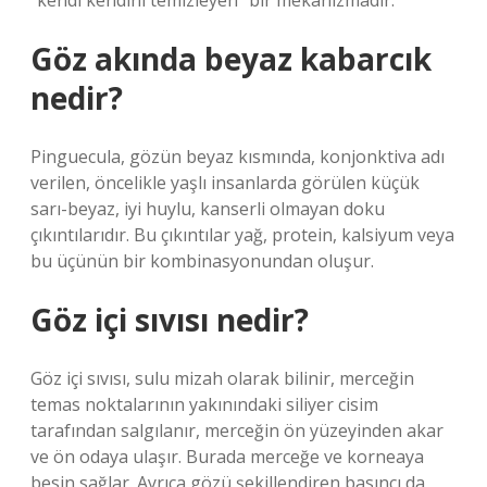
“kendi kendini temizleyen” bir mekanizmadır.
Göz akında beyaz kabarcık
nedir?
Pinguecula, gözün beyaz kısmında, konjonktiva adı
verilen, öncelikle yaşlı insanlarda görülen küçük
sarı-beyaz, iyi huylu, kanserli olmayan doku
çıkıntılarıdır. Bu çıkıntılar yağ, protein, kalsiyum veya
bu üçünün bir kombinasyonundan oluşur.
Göz içi sıvısı nedir?
Göz içi sıvısı, sulu mizah olarak bilinir, merceğin
temas noktalarının yakınındaki siliyer cisim
tarafından salgılanır, merceğin ön yüzeyinden akar
ve ön odaya ulaşır. Burada merceğe ve korneaya
besin sağlar. Ayrıca gözü şekillendiren basıncı da