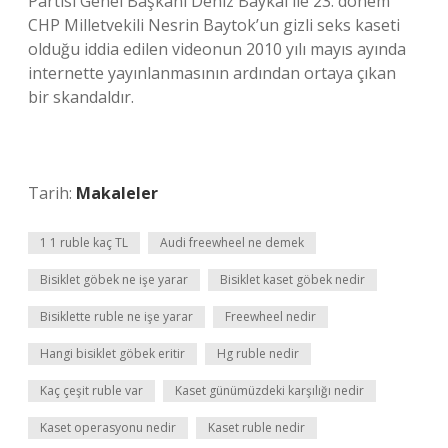
Partisi Genel Başkanı Deniz Baykal ile 23. dönem
CHP Milletvekili Nesrin Baytok’un gizli seks kaseti
olduğu iddia edilen videonun 2010 yılı mayıs ayında
internette yayınlanmasının ardından ortaya çıkan
bir skandaldır.
Tarih:
Makaleler
1 1 ruble kaç TL
Audi freewheel ne demek
Bisiklet göbek ne işe yarar
Bisiklet kaset göbek nedir
Bisiklette ruble ne işe yarar
Freewheel nedir
Hangi bisiklet göbek eritir
Hg ruble nedir
Kaç çeşit ruble var
Kaset günümüzdeki karşılığı nedir
Kaset operasyonu nedir
Kaset ruble nedir