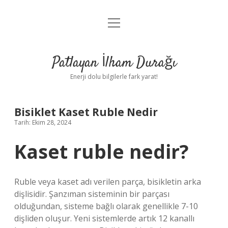
menüyü
Anasayfa
aç
Gizlilik Politikası
Patlayan İlham Durağı
Yasal Uyarı
Enerji dolu bilgilerle fark yarat!
Hakkımızda
Bisiklet Kaset Ruble Nedir
Tarih: Ekim 28, 2024
Kaset ruble nedir?
Ruble veya kaset adı verilen parça, bisikletin arka
dişlisidir. Şanzıman sisteminin bir parçası
olduğundan, sisteme bağlı olarak genellikle 7-10
dişliden oluşur. Yeni sistemlerde artık 12 kanallı