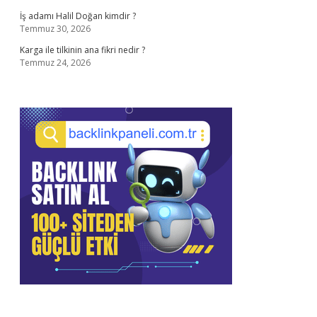
İş adamı Halil Doğan kimdir ?
Temmuz 30, 2026
Karga ile tilkinin ana fikri nedir ?
Temmuz 24, 2026