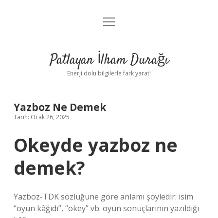
menüyü
Anasayfa
aç
Gizlilik Politikası
Patlayan İlham Durağı
Yasal Uyarı
Enerji dolu bilgilerle fark yarat!
Hakkımızda
Yazboz Ne Demek
Tarih: Ocak 26, 2025
Okeyde yazboz ne
demek?
Yazboz-TDK sözlüğüne göre anlamı şöyledir: isim
“oyun kâğıdı”, “okey” vb. oyun sonuçlarının yazıldığı