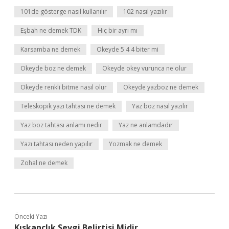
101de gösterge nasıl kullanılır
102 nasıl yazılır
Eşbah ne demek TDK
Hiç bir ayrı mı
Karsamba ne demek
Okeyde 5 4 4 biter mi
Okeyde boz ne demek
Okeyde okey vurunca ne olur
Okeyde renkli bitme nasıl olur
Okeyde yazboz ne demek
Teleskopik yazı tahtası ne demek
Yaz boz nasıl yazılır
Yaz boz tahtası anlamı nedir
Yaz ne anlamdadır
Yazı tahtası neden yapılır
Yozmak ne demek
Zohal ne demek
Önceki Yazı
Kıskançlık Sevgi Belirtisi Midir