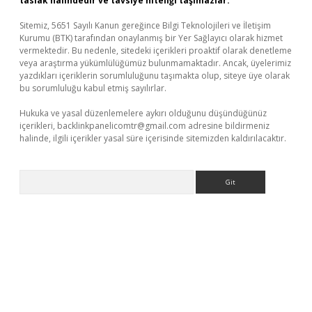
taslak halindedir ve tavsiye niteliği taşımazlar.
Sitemiz, 5651 Sayılı Kanun gereğince Bilgi Teknolojileri ve İletişim
Kurumu (BTK) tarafından onaylanmış bir Yer Sağlayıcı olarak hizmet
vermektedir. Bu nedenle, sitedeki içerikleri proaktif olarak denetleme
veya araştırma yükümlülüğümüz bulunmamaktadır. Ancak, üyelerimiz
yazdıkları içeriklerin sorumluluğunu taşımakta olup, siteye üye olarak
bu sorumluluğu kabul etmiş sayılırlar.
Hukuka ve yasal düzenlemelere aykırı olduğunu düşündüğünüz
içerikleri,
backlinkpanelicomtr@gmail.com
adresine bildirmeniz
halinde, ilgili içerikler yasal süre içerisinde sitemizden kaldırılacaktır.
Arama
t-giris.com/
betexper güvenilir mi
elexbetgiris.org