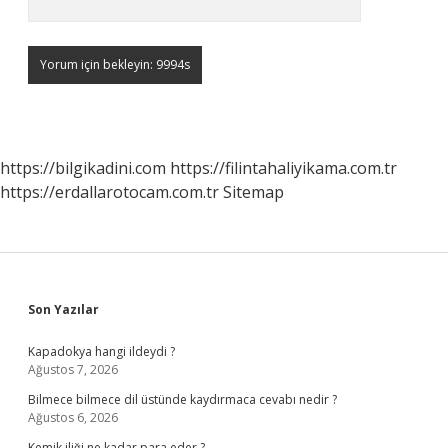
https://bilgikadini.com
https://filintahaliyikama.com.tr
https://erdallarotocam.com.tr
Sitemap
Sidebar
Son Yazılar
Kapadokya hangi ildeydi ?
Ağustos 7, 2026
Bilmece bilmece dil üstünde kaydırmaca cevabı nedir ?
Ağustos 6, 2026
Kemik iliği ne kadar para eder ?