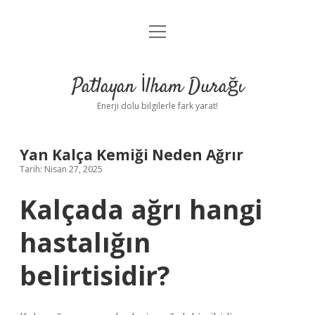
menüyü
Anasayfa
aç
Gizlilik Politikası
Patlayan İlham Durağı
Yasal Uyarı
Enerji dolu bilgilerle fark yarat!
Hakkımızda
Yan Kalça Kemiği Neden Ağrır
Tarih: Nisan 27, 2025
Kalçada ağrı hangi
hastalığın
belirtisidir?