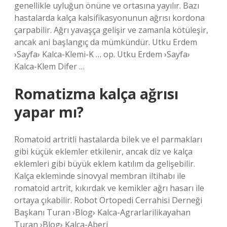
genellikle uyluğun önüne ve ortasına yayılır. Bazı
hastalarda kalça kalsifikasyonunun ağrısı kordona
çarpabilir. Ağrı yavaşça gelişir ve zamanla kötüleşir,
ancak ani başlangıç ​​da mümkündür. Utku Erdem
›Sayfa› Kalca-Klemi-K … op. Utku Erdem ›Sayfa›
Kalca-Klem Difer …
Romatizma kalça ağrısı
yapar mı?
Romatoid artritli hastalarda bilek ve el parmakları
gibi küçük eklemler etkilenir, ancak diz ve kalça
eklemleri gibi büyük eklem katılım da gelişebilir.
Kalça ekleminde sinovyal membran iltihabı ile
romatoid artrit, kıkırdak ve kemikler ağrı hasarı ile
ortaya çıkabilir. Robot Ortopedi Cerrahisi Derneği
Başkanı Turan ›Blog› Kalca-Agrarlarilikayahan
Turan ›Blog› Kalca-Aberi