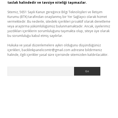
taslak halindedir ve tavsiye niteliği taşımazlar.
Sitemiz, 5651 Sayılı Kanun gereğince Bilgi Teknolojileri ve İletişim
Kurumu (BTK) tarafından onaylanmış bir Yer Sağlayıcı olarak hizmet
vermektedir. Bu nedenle, sitedeki içerikleri proaktif olarak denetleme
veya araştırma yükümlülüğümüz bulunmamaktadır. Ancak, üyelerimiz
yazdıkları içeriklerin sorumluluğunu taşımakta olup, siteye üye olarak
bu sorumluluğu kabul etmiş sayılırlar.
Hukuka ve yasal düzenlemelere aykırı olduğunu düşündüğünüz
içerikleri,
backlinkpanelicomtr@gmail.com
adresine bildirmeniz
halinde, ilgili içerikler yasal süre içerisinde sitemizden kaldırılacaktır.
Arama
betexper güvenilir mi
elexbetgiris.org