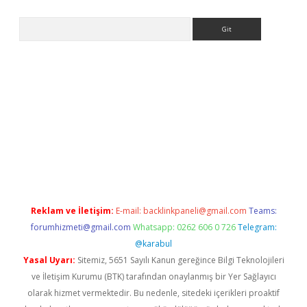
Arama
betexper güvenilir mi
elexbetgiris.org
Reklam ve İletişim:
E-mail:
backlinkpaneli@gmail.com
Teams:
forumhizmeti@gmail.com
Whatsapp: 0262 606 0 726
Telegram:
@karabul
Yasal Uyarı:
Sitemiz, 5651 Sayılı Kanun gereğince Bilgi Teknolojileri
ve İletişim Kurumu (BTK) tarafından onaylanmış bir Yer Sağlayıcı
olarak hizmet vermektedir. Bu nedenle, sitedeki içerikleri proaktif