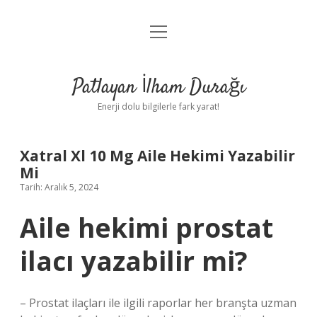
menüyü
Anasayfa
aç
Gizlilik Politikası
Patlayan İlham Durağı
Yasal Uyarı
Enerji dolu bilgilerle fark yarat!
Hakkımızda
Xatral Xl 10 Mg Aile Hekimi Yazabilir
Mi
Tarih: Aralık 5, 2024
Aile hekimi prostat
ilacı yazabilir mi?
– Prostat ilaçları ile ilgili raporlar her branşta uzman