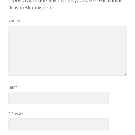
E-posta adresiniz yayınlanmayacak.
Gerekli alanlar
*
ile işaretlenmişlerdir
Yorum
İsim*
E-Posta*