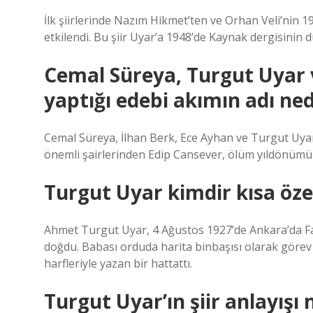
İlk şiirlerinde Nazım Hikmet’ten ve Orhan Veli’nin 1
etkilendi. Bu şiir Uyar’a 1948’de Kaynak dergisinin dü
Cemal Süreya, Turgut Uyar v
yaptığı edebi akımın adı ned
Cemal Süreya, İlhan Berk, Ece Ayhan ve Turgut Uyar 
önemli şairlerinden Edip Cansever, ölüm yıldönümün
Turgut Uyar kimdir kısa öze
Ahmet Turgut Uyar, 4 Ağustos 1927’de Ankara’da Fa
doğdu. Babası orduda harita binbaşısı olarak görev y
harfleriyle yazan bir hattattı.
Turgut Uyar’ın şiir anlayışı 