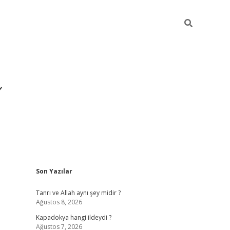
Sidebar
Son Yazılar
https://hiltonbet-giris.com/
bete
Tanrı ve Allah aynı şey midir ?
Ağustos 8, 2026
Kapadokya hangi ildeydi ?
Ağustos 7, 2026