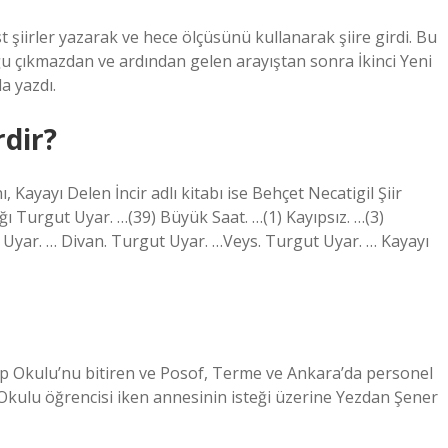
t şiirler yazarak ve hece ölçüsünü kullanarak şiire girdi. Bu
duğu çıkmazdan ve ardından gelen arayıştan sonra İkinci Yeni
a yazdı.
rdir?
, Kayayı Delen İncir adlı kitabı ise Behçet Necatigil Şiir
Turgut Uyar. …(39) Büyük Saat. …(1) Kayıpsız. …(3)
 Uyar. … Divan. Turgut Uyar. …Veys. Turgut Uyar. … Kayayı
rp Okulu’nu bitiren ve Posof, Terme ve Ankara’da personel
Okulu öğrencisi iken annesinin isteği üzerine Yezdan Şener