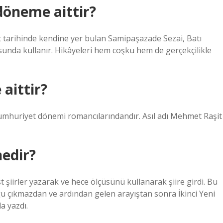
döneme aittir?
 tarihinde kendine yer bulan Samipaşazade Sezai, Batı
usunda kullanır. Hikâyeleri hem coşku hem de gerçekçilikle
aittir?
umhuriyet dönemi romancılarındandır. Asıl adı Mehmet Raşit
nedir?
t şiirler yazarak ve hece ölçüsünü kullanarak şiire girdi. Bu
duğu çıkmazdan ve ardından gelen arayıştan sonra İkinci Yeni
a yazdı.