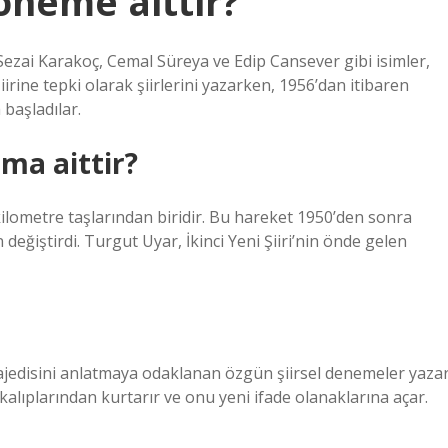
öneme aittir?
 Sezai Karakoç, Cemal Süreya ve Edip Cansever gibi isimler,
rine tepki olarak şiirlerini yazarken, 1956’dan itibaren
 başladılar.
ma aittir?
n kilometre taşlarından biridir. Bu hareket 1950’den sonra
en değiştirdi. Turgut Uyar, İkinci Yeni Şiiri’nin önde gelen
l trajedisini anlatmaya odaklanan özgün şiirsel denemeler yazar
alıplarından kurtarır ve onu yeni ifade olanaklarına açar.