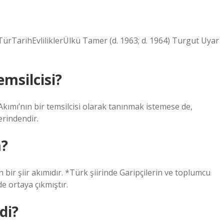
TürTarihEvliliklerÜlkü Tamer (d. 1963; d. 1964) Turgut Uyar
msilcisi?
kımı’nın bir temsilcisi olarak tanınmak istemese de,
erindendir.
m?
an bir şiir akımıdır. *Türk şiirinde Garipçilerin ve toplumcu
de ortaya çıkmıştır.
di?