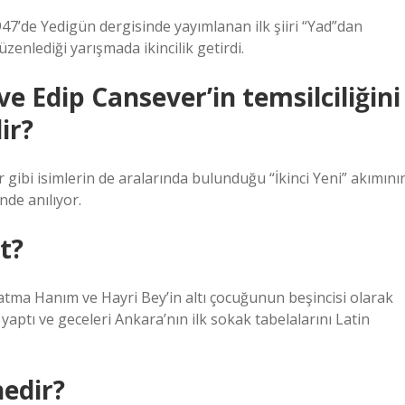
947’de Yedigün dergisinde yayımlanan ilk şiiri “Yad”dan
zenlediği yarışmada ikincilik getirdi.
e Edip Cansever’in temsilciliğini
ir?
gibi isimlerin de aralarında bulunduğu “İkinci Yeni” akımını
de anılıyor.
t?
tma Hanım ve Hayri Bey’in altı çocuğunun beşincisi olarak
aptı ve geceleri Ankara’nın ilk sokak tabelalarını Latin
nedir?