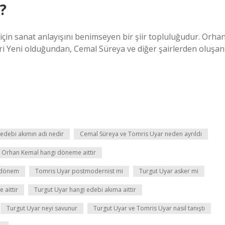
?
 için sanat anlayışını benimseyen bir şiir topluluğudur. Orha
iri Yeni olduğundan, Cemal Süreya ve diğer şairlerden oluşan
 edebi akımın adı nedir
Cemal Süreya ve Tomris Uyar neden ayrıldı
Orhan Kemal hangi döneme aittir
 dönem
Tomris Uyar postmodernist mi
Turgut Uyar asker mi
 aittir
Turgut Uyar hangi edebi akıma aittir
Turgut Uyar neyi savunur
Turgut Uyar ve Tomris Uyar nasıl tanıştı