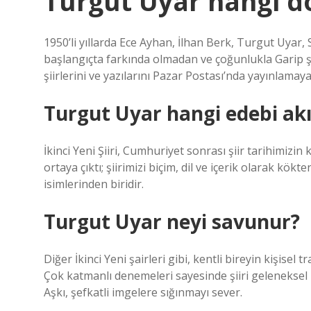
Turgut Uyar hangi d
1950’li yıllarda Ece Ayhan, İlhan Berk, Turgut Uyar,
başlangıçta farkında olmadan ve çoğunlukla Garip şii
şiirlerini ve yazılarını Pazar Postası’nda yayınlamaya
Turgut Uyar hangi edebi akı
İkinci Yeni Şiiri, Cumhuriyet sonrası şiir tarihimizi
ortaya çıktı; şiirimizi biçim, dil ve içerik olarak kökt
isimlerinden biridir.
Turgut Uyar neyi savunur?
Diğer İkinci Yeni şairleri gibi, kentli bireyin kişise
Çok katmanlı denemeleri sayesinde şiiri geleneksel k
Aşkı, şefkatli imgelere sığınmayı sever.