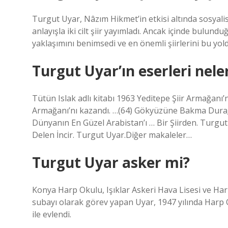
Turgut Uyar, Nâzım Hikmet’in etkisi altında sosyalis
anlayışla iki cilt şiir yayımladı. Ancak içinde bulun
yaklaşımını benimsedi ve en önemli şiirlerini bu yold
Turgut Uyar’ın eserleri nele
Tütün Islak adlı kitabı 1963 Yeditepe Şiir Armağanı’nı
Armağanı’nı kazandı. …(64) Gökyüzüne Bakma Durağı 
Dünyanın En Güzel Arabistan’ı … Bir Şiirden. Turgut
Delen İncir. Turgut Uyar.Diğer makaleler…
Turgut Uyar asker mi?
Konya Harp Okulu, Işıklar Askeri Hava Lisesi ve Ha
subayı olarak görev yapan Uyar, 1947 yılında Harp 
ile evlendi.