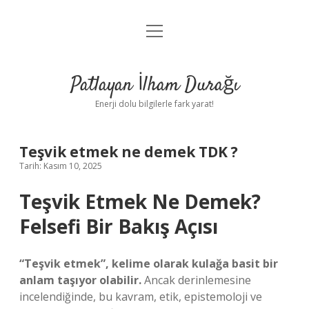
menüyü
Anasayfa
aç
Gizlilik Politikası
Patlayan İlham Durağı
Yasal Uyarı
Enerji dolu bilgilerle fark yarat!
Hakkımızda
Teşvik etmek ne demek TDK ?
Tarih: Kasım 10, 2025
Teşvik Etmek Ne Demek?
Felsefi Bir Bakış Açısı
“Teşvik etmek”, kelime olarak kulağa basit bir
anlam taşıyor olabilir.
Ancak derinlemesine
incelendiğinde, bu kavram, etik, epistemoloji ve