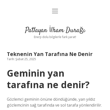
menüyü
Anasayfa
aç
Gizlilik Politikası
Patlayan İlham Durağı
Yasal Uyarı
Enerji dolu bilgilerle fark yarat!
Hakkımızda
Teknenin Yan Tarafına Ne Denir
Tarih: Şubat 25, 2025
Geminin yan
tarafına ne denir?
Gözlemci geminin önüne döndüğünde, yan yıldız
gözlemcinin sağ tarafında ve sol tarafa yönlendirilir.