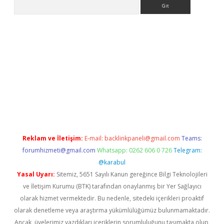
Arama
et-giris.com/
betexper güvenilir mi
elexbetgiris.org
Reklam ve İletişim:
E-mail:
backlinkpaneli@gmail.com
Teams:
forumhizmeti@gmail.com
Whatsapp: 0262 606 0 726
Telegram:
@karabul
Yasal Uyarı:
Sitemiz, 5651 Sayılı Kanun gereğince Bilgi Teknolojileri
ve İletişim Kurumu (BTK) tarafından onaylanmış bir Yer Sağlayıcı
olarak hizmet vermektedir. Bu nedenle, sitedeki içerikleri proaktif
olarak denetleme veya araştırma yükümlülüğümüz bulunmamaktadır.
Ancak, üyelerimiz yazdıkları içeriklerin sorumluluğunu taşımakta olup,