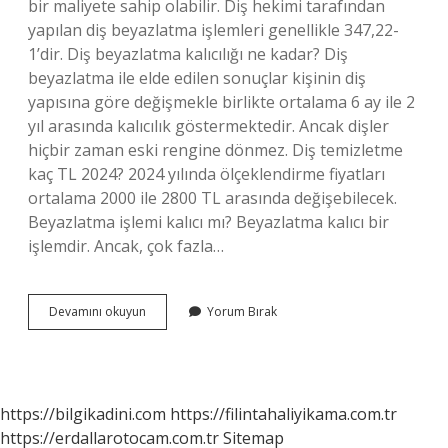
bir maliyete sahip olabilir. Diş hekimi tarafından
yapılan diş beyazlatma işlemleri genellikle 347,22-
1’dir. Diş beyazlatma kalıcılığı ne kadar? Diş
beyazlatma ile elde edilen sonuçlar kişinin diş
yapısına göre değişmekle birlikte ortalama 6 ay ile 2
yıl arasında kalıcılık göstermektedir. Ancak dişler
hiçbir zaman eski rengine dönmez. Diş temizletme
kaç TL 2024? 2024 yılında ölçeklendirme fiyatları
ortalama 2000 ile 2800 TL arasında değişebilecek.
Beyazlatma işlemi kalıcı mı? Beyazlatma kalıcı bir
işlemdir. Ancak, çok fazla…
Beyazlatma
Devamını okuyun
Yorum Bırak
Işlemi
Kaç
Tl
https://bilgikadini.com
https://filintahaliyikama.com.tr
https://erdallarotocam.com.tr
Sitemap