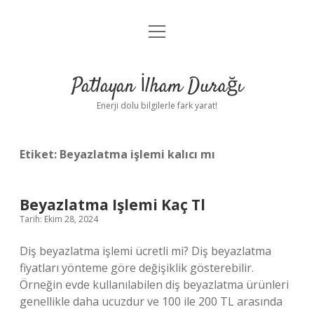
menüyü
Anasayfa
aç
Gizlilik Politikası
Patlayan İlham Durağı
Yasal Uyarı
Enerji dolu bilgilerle fark yarat!
Hakkımızda
Etiket:
Beyazlatma işlemi kalıcı mı
Beyazlatma Işlemi Kaç Tl
Tarih: Ekim 28, 2024
Diş beyazlatma işlemi ücretli mi? Diş beyazlatma
fiyatları yönteme göre değişiklik gösterebilir.
Örneğin evde kullanılabilen diş beyazlatma ürünleri
genellikle daha ucuzdur ve 100 ile 200 TL arasında