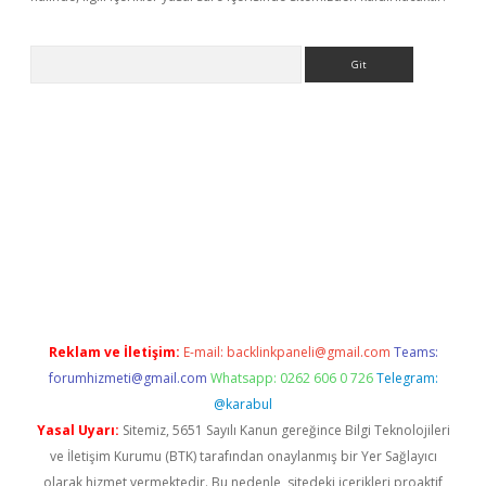
Arama
et-giris.com/
betexper güvenilir mi
elexbetgiris.org
Reklam ve İletişim:
E-mail:
backlinkpaneli@gmail.com
Teams:
forumhizmeti@gmail.com
Whatsapp: 0262 606 0 726
Telegram:
@karabul
Yasal Uyarı:
Sitemiz, 5651 Sayılı Kanun gereğince Bilgi Teknolojileri
ve İletişim Kurumu (BTK) tarafından onaylanmış bir Yer Sağlayıcı
olarak hizmet vermektedir. Bu nedenle, sitedeki içerikleri proaktif