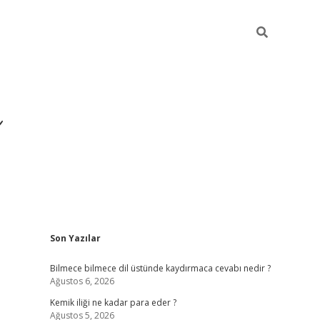
Sidebar
Son Yazılar
https://hiltonbet-giris.
Bilmece bilmece dil üstünde kaydırmaca cevabı nedir ?
Ağustos 6, 2026
Kemik iliği ne kadar para eder ?
Ağustos 5, 2026