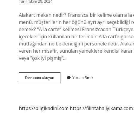
Tarih: Ekim 28, 2024
Alakart mekan nedir? Fransızca bir kelime olan a la 
menü, müşterilerin her öğünü ayrı ayrı seçebildiği
demek? “A la carte” kelimesi Fransızcadan Türkçeye 
içecekler için kullanılan bir terimdir. A la carte gar
mutfağından ne beklendiğini personele iletir. Alaka
veren her misafir, sunulan yemeklere kendisi karar ve
veya “çok iyi pişmiş”…
Alakart
Devamını okuyun
Yorum Bırak
Mekan
Ne
Demek
https://bilgikadini.com
https://filintahaliyikama.com.