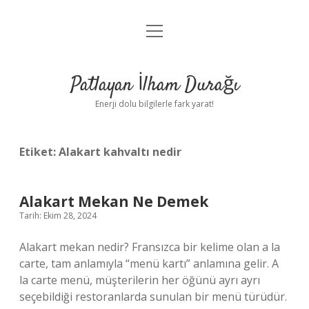
menüyü
Anasayfa
aç
Gizlilik Politikası
Patlayan İlham Durağı
Yasal Uyarı
Enerji dolu bilgilerle fark yarat!
Hakkımızda
Etiket:
Alakart kahvaltı nedir
Alakart Mekan Ne Demek
Tarih: Ekim 28, 2024
Alakart mekan nedir? Fransızca bir kelime olan a la
carte, tam anlamıyla “menü kartı” anlamına gelir. A
la carte menü, müşterilerin her öğünü ayrı ayrı
seçebildiği restoranlarda sunulan bir menü türüdür.