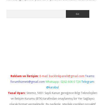
Arama
et-giris.com/
betexper güvenilir mi
elexbetgiris.org
Reklam ve İletişim:
E-mail:
backlinkpaneli@gmail.com
Teams:
forumhizmeti@gmail.com
Whatsapp: 0262 606 0 726
Telegram:
@karabul
Yasal Uyarı:
Sitemiz, 5651 Sayılı Kanun gereğince Bilgi Teknolojileri
ve İletişim Kurumu (BTK) tarafından onaylanmış bir Yer Sağlayıcı
olarak hizmet vermektedir. Bu nedenle, sitedeki içerikleri proaktif