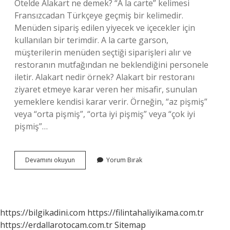
Otelde Alakart ne demek? “A la carte” kelimesi
Fransızcadan Türkçeye geçmiş bir kelimedir.
Menüden sipariş edilen yiyecek ve içecekler için
kullanılan bir terimdir. A la carte garson,
müşterilerin menüden seçtiği siparişleri alır ve
restoranın mutfağından ne beklendiğini personele
iletir. Alakart nedir örnek? Alakart bir restoranı
ziyaret etmeye karar veren her misafir, sunulan
yemeklere kendisi karar verir. Örneğin, “az pişmiş”
veya “orta pişmiş”, “orta iyi pişmiş” veya “çok iyi
pişmiş”…
Alakart
Devamını okuyun
Yorum Bırak
Mekan
Ne
Demek
https://bilgikadini.com
https://filintahaliyikama.com.tr
https://erdallarotocam.com.tr
Sitemap