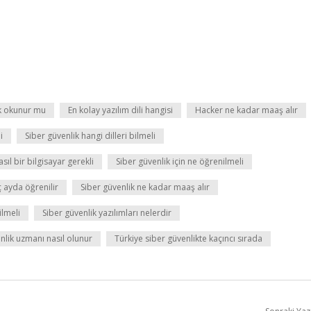
lik okunur mu
En kolay yazılım dili hangisi
Hacker ne kadar maaş alır
i
Siber güvenlik hangi dilleri bilmeli
asıl bir bilgisayar gerekli
Siber güvenlik için ne öğrenilmeli
ç ayda öğrenilir
Siber güvenlik ne kadar maaş alır
ilmeli
Siber güvenlik yazılımları nelerdir
enlik uzmanı nasıl olunur
Türkiye siber güvenlikte kaçıncı sırada