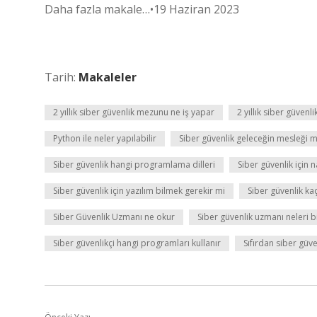
Daha fazla makale…•19 Haziran 2023
Tarih:
Makaleler
2 yıllık siber güvenlik mezunu ne iş yapar
2 yıllık siber güven
Python ile neler yapılabilir
Siber güvenlik geleceğin mesleği m
Siber güvenlik hangi programlama dilleri
Siber güvenlik için n
Siber güvenlik için yazılım bilmek gerekir mi
Siber güvenlik ka
Siber Güvenlik Uzmanı ne okur
Siber güvenlik uzmanı neleri b
Siber güvenlikçi hangi programları kullanır
Sıfırdan siber güv