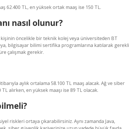
aş 62.400 TL, en yüksek ortak maaş ise 150 TL.
nı nasıl olunur?
 kişinin öncelikle bir teknik kolej veya üniversiteden BT
ya, bilgisayar bilimi sertifika programlarına katılarak gerekl
süre çalışmak gerekir.
itibarıyla aylık ortalama 58.100 TL maaş alacak. Ağ ve siber
 TL alırken, en yüksek maaşı ise 89 TL olacak.
bilmeli?
siyel riskleri ortaya çıkarabilirsiniz. Aynı zamanda Java,
ek, siber güvenlik kariyerinize uzun vadede büyük fayda