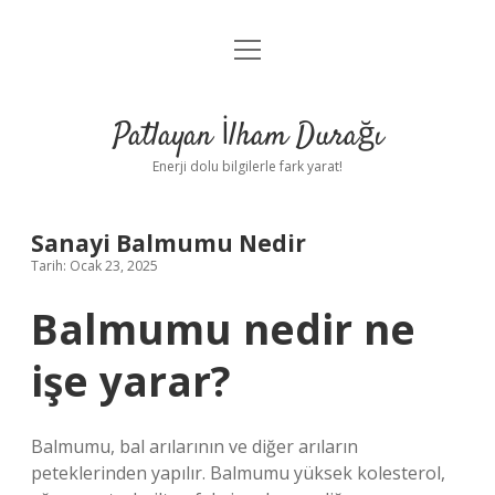
menüyü
Anasayfa
aç
Gizlilik Politikası
Patlayan İlham Durağı
Yasal Uyarı
Enerji dolu bilgilerle fark yarat!
Hakkımızda
Sanayi Balmumu Nedir
Tarih: Ocak 23, 2025
Balmumu nedir ne
işe yarar?
Balmumu, bal arılarının ve diğer arıların
peteklerinden yapılır. Balmumu yüksek kolesterol,