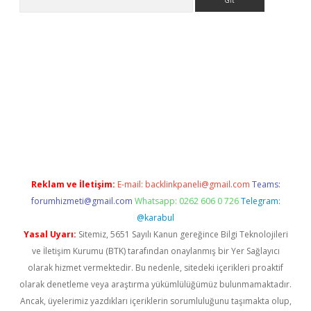
betexper güvenilir mi
elexbetgiris.org
Reklam ve İletişim:
E-mail:
backlinkpaneli@gmail.com
Teams:
forumhizmeti@gmail.com
Whatsapp: 0262 606 0 726
Telegram:
@karabul
Yasal Uyarı:
Sitemiz, 5651 Sayılı Kanun gereğince Bilgi Teknolojileri
ve İletişim Kurumu (BTK) tarafından onaylanmış bir Yer Sağlayıcı
olarak hizmet vermektedir. Bu nedenle, sitedeki içerikleri proaktif
olarak denetleme veya araştırma yükümlülüğümüz bulunmamaktadır.
Ancak, üyelerimiz yazdıkları içeriklerin sorumluluğunu taşımakta olup,