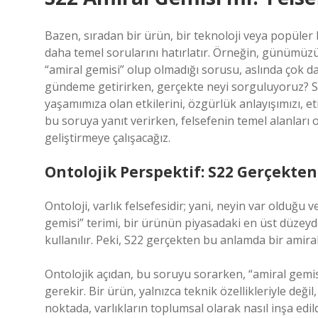
Bazen, sıradan bir ürün, bir teknoloji veya popüle
daha temel sorularını hatırlatır. Örneğin, günümüzün
“amiral gemisi” olup olmadığı sorusu, aslında çok da
gündeme getirirken, gerçekte neyi sorguluyoruz? Sad
yaşamımıza olan etkilerini, özgürlük anlayışımızı, eti
bu soruya yanıt verirken, felsefenin temel alanları ol
geliştirmeye çalışacağız.
Ontolojik Perspektif: S22 Gerçekten
Ontoloji, varlık felsefesidir; yani, neyin var olduğu 
gemisi” terimi, bir ürünün piyasadaki en üst düzeyde
kullanılır. Peki, S22 gerçekten bu anlamda bir amira
Ontolojik açıdan, bu soruyu sorarken, “amiral gemi
gerekir. Bir ürün, yalnızca teknik özellikleriyle de
noktada, varlıkların toplumsal olarak nasıl inşa edi