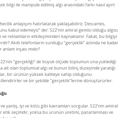
 bilgi ile manipüle edilmiş algı arasındaki farkı nasıl ayırt
cilik anlayışını hatırlatarak yaklaşabiliriz. Descartes,
nu kabul edemeyiz” der. S22’nin amiral gemisi olduğu algısı
ve reklamların etkileşiminden kaynaklanır. Fakat, bu bilgiyi
rdir? Akıllı telefonların sunduğu “gerçeklik” aslında ne kada
ir anlam inşası mıdır?
2’nin “gerçekliği” de büyük ölçüde toplumun ona yüklediği
na ait olan toplumsal algı ve bunun bilinç düzeyinde yaratığı
anlar, bir ürünün yüksek kaliteye sahip olduğunu
lendirirler ve bir şekilde “gerçeklik”lerine dönüştürürler.
luğu
ve yanlış, iyi ve kötü gibi kavramları sorgular. S22’nin amiral
bir etik seçimdir, yoksa bu ürünün üretimi, pazarlanması ve