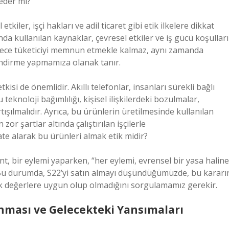
 eder mi?
tkiler, işçi hakları ve adil ticaret gibi etik ilkelere dikkat
a kullanılan kaynaklar, çevresel etkiler ve iş gücü koşulları
sadece tüketiciyi memnun etmekle kalmaz, aynı zamanda
lendirme yapmamıza olanak tanır.
etkisi de önemlidir. Akıllı telefonlar, insanları sürekli bağlı
teknoloji bağımlılığı, kişisel ilişkilerdeki bozulmalar,
tışılmalıdır. Ayrıca, bu ürünlerin üretilmesinde kullanılan
r şartlar altında çalıştırılan işçilerle
ate alarak bu ürünleri almak etik midir?
Kant, bir eylemi yaparken, “her eylemi, evrensel bir yasa haline
r. Bu durumda, S22’yi satın almayı düşündüğümüzde, bu kararı
ik değerlere uygun olup olmadığını sorgulamamız gerekir.
anması ve Gelecekteki Yansımaları