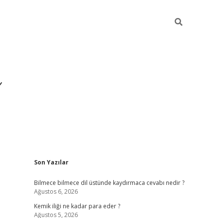
Sidebar
Son Yazılar
https://hiltonbet-giris.com/
b
Bilmece bilmece dil üstünde kaydırmaca cevabı nedir ?
Ağustos 6, 2026
Kemik iliği ne kadar para eder ?
Ağustos 5, 2026