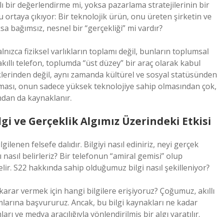
 bir değerlendirme mi, yoksa pazarlama stratejilerinin bir
rtaya çıkıyor: Bir teknolojik ürün, onu üreten şirketin ve
ksa bağımsız, nesnel bir “gerçekliği” mi vardır?
lnızca fiziksel varlıkların toplamı değil, bunların toplumsal
 akıllı telefon, toplumda “üst düzey” bir araç olarak kabul
liklerinden değil, aynı zamanda kültürel ve sosyal statüsünden
olması, onun sadece yüksek teknolojiye sahip olmasından çok,
mdan da kaynaklanır.
lgi ve Gerçeklik Algımız Üzerindeki Etkisi
lgilenen felsefe dalıdır. Bilgiyi nasıl ediniriz, neyi gerçek
 nasıl belirleriz? Bir telefonun “amiral gemisi” olup
ir. S22 hakkında sahip olduğumuz bilgi nasıl şekilleniyor?
arar vermek için hangi bilgilere erişiyoruz? Çoğumuz, akıllı
umlarına başvururuz. Ancak, bu bilgi kaynakları ne kadar
rı ve medya aracılığıyla yönlendirilmiş bir algı yaratılır.