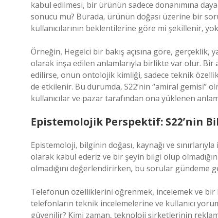
kabul edilmesi, bir ürünün sadece donanımına dayalı
sonucu mu? Burada, ürünün doğası üzerine bir soru o
kullanıcılarının beklentilerine göre mi şekillenir, yo
Örneğin, Hegelci bir bakış açısına göre, gerçeklik, ya
olarak inşa edilen anlamlarıyla birlikte var olur. Bir
edilirse, onun ontolojik kimliği, sadece teknik özel
de etkilenir. Bu durumda, S22’nin “amiral gemisi” 
kullanıcılar ve pazar tarafından ona yüklenen anla
Epistemolojik Perspektif: S22’nin Bi
Epistemoloji, bilginin doğası, kaynağı ve sınırlarıyla i
olarak kabul ederiz ve bir şeyin bilgi olup olmadığını
olmadığını değerlendirirken, bu sorular gündeme gel
Telefonun özelliklerini öğrenmek, incelemek ve bir k
telefonların teknik incelemelerine ve kullanıcı yor
güvenilir? Kimi zaman, teknoloji şirketlerinin reklamla