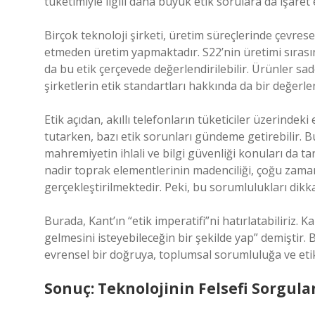
tüketimiyle ilgili daha büyük etik sorulara da işaret
Birçok teknoloji şirketi, üretim süreçlerinde çevresel e
etmeden üretim yapmaktadır. S22’nin üretimi sırasınd
da bu etik çerçevede değerlendirilebilir. Ürünler 
şirketlerin etik standartları hakkında da bir değer
Etik açıdan, akıllı telefonların tüketiciler üzerindeki 
tutarken, bazı etik sorunları gündeme getirebilir. Bu 
mahremiyetin ihlali ve bilgi güvenliği konuları da tar
nadir toprak elementlerinin madenciliği, çoğu zaman zo
gerçekleştirilmektedir. Peki, bu sorumlulukları dikk
Burada, Kant’ın “etik imperatifi”ni hatırlatabiliriz. 
gelmesini isteyebileceğin bir şekilde yap” demişti
evrensel bir doğruya, toplumsal sorumluluğa ve et
Sonuç: Teknolojinin Felsefi Sorgul