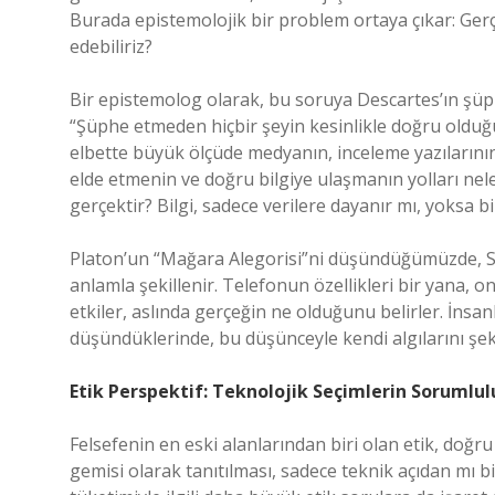
Burada epistemolojik bir problem ortaya çıkar: Gerçek
edebiliriz?
Bir epistemolog olarak, bu soruya Descartes’ın şüphe
“Şüphe etmeden hiçbir şeyin kesinlikle doğru olduğu
elbette büyük ölçüde medyanın, inceleme yazılarının 
elde etmenin ve doğru bilgiye ulaşmanın yolları nele
gerçektir? Bilgi, sadece verilere dayanır mı, yoksa b
Platon’un “Mağara Alegorisi”ni düşündüğümüzde, S2
anlamla şekillenir. Telefonun özellikleri bir yana, o
etkiler, aslında gerçeğin ne olduğunu belirler. İns
düşündüklerinde, bu düşünceyle kendi algılarını şekil
Etik Perspektif: Teknolojik Seçimlerin Sorumlu
Felsefenin en eski alanlarından biri olan etik, doğru 
gemisi olarak tanıtılması, sadece teknik açıdan mı 