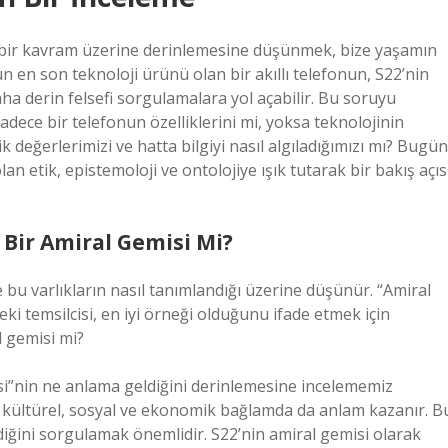
r bir kavram üzerine derinlemesine düşünmek, bize yaşamın
 en son teknoloji ürünü olan bir akıllı telefonun, S22’nin
ha derin felsefi sorgulamalara yol açabilir. Bu soruyu
ece bir telefonun özelliklerini mi, yoksa teknolojinin
k değerlerimizi ve hatta bilgiyi nasıl algıladığımızı mı? Bugün
an etik, epistemoloji ve ontolojiye ışık tutarak bir bakış açıs
 Bir Amiral Gemisi Mi?
ve bu varlıkların nasıl tanımlandığı üzerine düşünür. “Amiral
ki temsilcisi, en iyi örneği olduğunu ifade etmek için
l gemisi mi?
si”nin ne anlama geldiğini derinlemesine incelememiz
ğil, kültürel, sosyal ve ekonomik bağlamda da anlam kazanır. B
ldiğini sorgulamak önemlidir. S22’nin amiral gemisi olarak