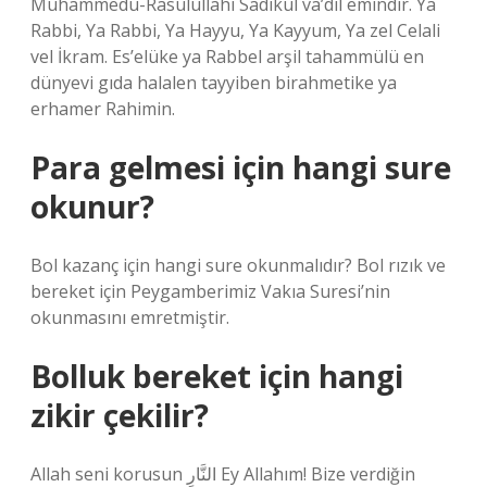
Muhammedu-Rasulullahi Sadıkul va’dil emindir. Ya
Rabbi, Ya Rabbi, Ya Hayyu, Ya Kayyum, Ya zel Celali
vel İkram. Es’elüke ya Rabbel arşil tahammülü en
dünyevi gıda halalen tayyiben birahmetike ya
erhamer Rahimin.
Para gelmesi için hangi sure
okunur?
Bol kazanç için hangi sure okunmalıdır? Bol rızık ve
bereket için Peygamberimiz Vakıa Suresi’nin
okunmasını emretmiştir.
Bolluk bereket için hangi
zikir çekilir?
Allah seni korusun النَّارِ Ey Allahım! Bize verdiğin