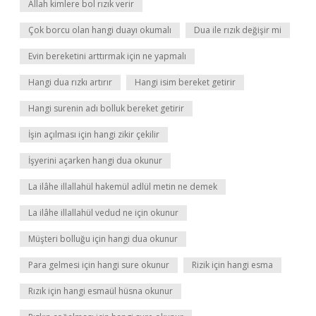
Allah kimlere bol rızık verir
Çok borcu olan hangi duayı okumalı
Dua ile rızık değişir mi
Evin bereketini arttırmak için ne yapmalı
Hangi dua rızkı artırır
Hangi isim bereket getirir
Hangi surenin adı bolluk bereket getirir
İşin açılması için hangi zikir çekilir
İşyerini açarken hangi dua okunur
La ilâhe illallahül hakemül adlül metin ne demek
La ilâhe illallahül vedud ne için okunur
Müşteri bolluğu için hangi dua okunur
Para gelmesi için hangi sure okunur
Rizik için hangi esma
Rızık için hangi esmaül hüsna okunur