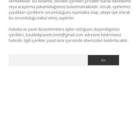
vermektedir. Bu nedenle, sitedeki içerikleri proaktif olarak denetleme
veya araştırma yükümlülüğümüz bulunmamaktadır. Ancak, üyelerimiz
yazdıkları içeriklerin sorumluluğunu taşımakta olup, siteye üye olarak
bu sorumluluğu kabul etmiş sayılırlar.
Hukuka ve yasal düzenlemelere aykırı olduğunu düşündüğünüz
içerikleri,
backlinkpanelicomtr@gmail.com
adresine bildirmeniz
halinde, ilgili içerikler yasal süre içerisinde sitemizden kaldırılacaktır.
Arama
betexper güvenilir mi
elexbetgiris.org