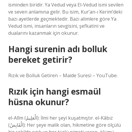
isminden biridir. Ya Vedud veya El-Vedud ismi sevilen
ve seven anlamına gelir. Bu isim, Kur’an-ı Kerim’deki
bazı ayetlerde geçmektedir. Bazı alimlere göre Ya
Vedud ismi, insanların sevgisini, şefkatini ve
dualarını kazanmak için okunur.
Hangi surenin adı bolluk
bereket getirir?
Rızık ve Bolluk Getiren – Maide Suresi – YouTube.
Rızık için hangi esmaül
hüsna okunur?
el-Alîm (الْعَلِيمُ): İlmi her şeyi kuşatmıştır. el-Kâbız
(الْقَابِضُ): Her şeye malik olan, hikmetine göre ölçülü