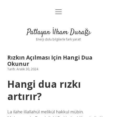
menüyü
Anasayfa
aç
Gizlilik Politikası
Patlayan İlham Durağı
Yasal Uyarı
Enerji dolu bilgilerle fark yarat!
Hakkımızda
Rızkın Açılması Için Hangi Dua
Okunur
Tarih: Aralık 30, 2024
Hangi dua rızkı
artırır?
La ilahe illallahül melikül hakkul mübin.