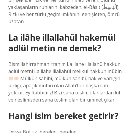
bir şekilde rızık ve her türlü nimeti veren, ölümü
yaklaşanların ruhlarını kabzeden. el-Bâsıt (الْبَاسِطُ):
Rızkı ve her türlü geçim imkânını genişleten, ömrü
uzatan.
La ilâhe illallahül hakemül
adlül metin ne demek?
Bismillahirrahmanirrahim La ilahe illallahü hakkun
adlül metni La ilahe illallahül melikül hakkun mübin
Mülkün sahibi, mülkün sahibi, hak ve varlığın
birliği, apaçık mübin olan Allah’tan başka ilah
yoktur. Ey Rabbimiz! Bizi sana teslim olanlardan kıl
ve neslimizden sana teslim olan bir ümmet çıkar.
Hangi isim bereket getirir?
Feyza: Bolluk, bereket, bereket.