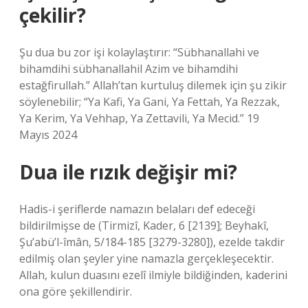
çekilir?
Şu dua bu zor işi kolaylaştırır: “Sübhanallahi ve
bihamdihi sübhanallahil Azim ve bihamdihi
estağfirullah.” Allah’tan kurtuluş dilemek için şu zikir
söylenebilir; “Ya Kafi, Ya Gani, Ya Fettah, Ya Rezzak,
Ya Kerim, Ya Vehhap, Ya Zettavili, Ya Mecid.” 19
Mayıs 2024
Dua ile rızık değişir mi?
Hadis-i şeriflerde namazın belaları def edeceği
bildirilmişse de (Tirmizî, Kader, 6 [2139]; Beyhakî,
Şu’abü’l-îmân, 5/184-185 [3279-3280]), ezelde takdir
edilmiş olan şeyler yine namazla gerçekleşecektir.
Allah, kulun duasını ezelî ilmiyle bildiğinden, kaderini
ona göre şekillendirir.