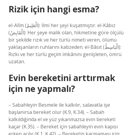
Rizik için hangi esma?
el-Alîm (الْعَلِيمُ): İlmi her şeyi kuşatmıştır. el-Kâbız
(الْقَابِضُ): Her şeye malik olan, hikmetine göre ölçülü
bir şekilde rızık ve her türlü nimeti veren, ölümü
yaklaşanların ruhlarını kabzeden. el-Bâsıt (الْبَاسِطُ):
Rızkı ve her türlü geçim imkânını genişleten, ömrü
uzatan.
Evin bereketini arttırmak
için ne yapmalı?
– Sabahleyin Besmele ile kalkılır, salavatla işe
başlanırsa bereket olur (K.9, K.34). – Sabah
kalkıldığında el ve yüz yıkanmazsa evin bereketi
kaçar (K.35). – Bereket için sabahleyin evin kapısı
erken açılır (K.1, K.42). – Bereketin kaçmaması için;