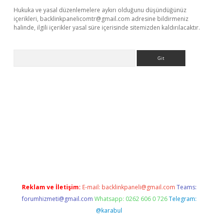
Hukuka ve yasal düzenlemelere aykırı olduğunu düşündüğünüz
içerikleri,
backlinkpanelicomtr@gmail.com
adresine bildirmeniz
halinde, ilgili içerikler yasal süre içerisinde sitemizden kaldırılacaktır.
Arama
m/
betexper güvenilir mi
elexbetgiris.org
Reklam ve İletişim:
E-mail:
backlinkpaneli@gmail.com
Teams:
forumhizmeti@gmail.com
Whatsapp: 0262 606 0 726
Telegram:
@karabul