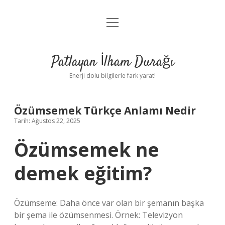
menüyü
Anasayfa
aç
Gizlilik Politikası
Patlayan İlham Durağı
Yasal Uyarı
Enerji dolu bilgilerle fark yarat!
Hakkımızda
Özümsemek Türkçe Anlamı Nedir
Tarih: Ağustos 22, 2025
Özümsemek ne
demek eğitim?
Özümseme: Daha önce var olan bir şemanın başka
bir şema ile özümsenmesi. Örnek: Televizyon