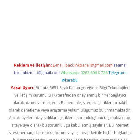
betexper güvenilir mi
elexbetgiris.org
Reklam ve İletişim:
E-mail:
backlinkpaneli@gmail.com
Teams:
forumhizmeti@gmail.com
Whatsapp: 0262 606 0 726
Telegram:
@karabul
Yasal Uyarı:
Sitemiz, 5651 Sayılı Kanun gereğince Bilgi Teknolojileri
ve İletişim Kurumu (BTK) tarafından onaylanmış bir Yer Sağlayıcı
olarak hizmet vermektedir. Bu nedenle, sitedeki içerikleri proaktif
olarak denetleme veya araştırma yükümlülüğümüz bulunmamaktadır.
Ancak, üyelerimiz yazdıkları içeriklerin sorumluluğunu taşımakta olup,
siteye üye olarak bu sorumluluğu kabul etmiş sayılırlar. Bu internet
sitesi, herhangi bir marka, kurum veya şahıs şirketi ile hiçbir bağlantısı