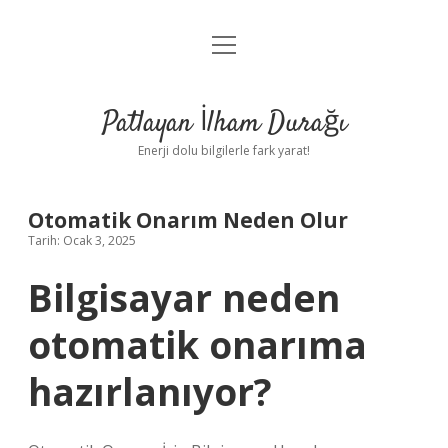
menüyü
Anasayfa
aç
Gizlilik Politikası
Patlayan İlham Durağı
Yasal Uyarı
Enerji dolu bilgilerle fark yarat!
Hakkımızda
Otomatik Onarım Neden Olur
Tarih: Ocak 3, 2025
Bilgisayar neden
otomatik onarıma
hazırlanıyor?