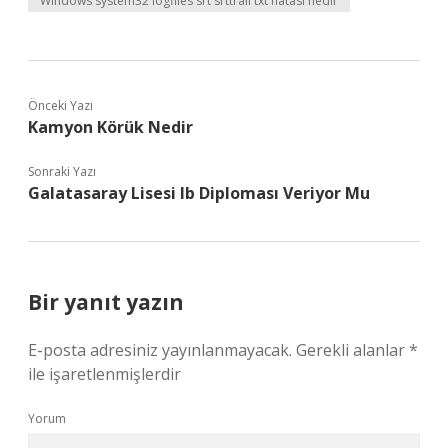
Windows system32 logfiles srt srttrail txt hatası nedir
Önceki Yazı
Kamyon Körük Nedir
Sonraki Yazı
Galatasaray Lisesi Ib Diploması Veriyor Mu
Bir yanıt yazın
E-posta adresiniz yayınlanmayacak.
Gerekli alanlar
*
ile işaretlenmişlerdir
Yorum