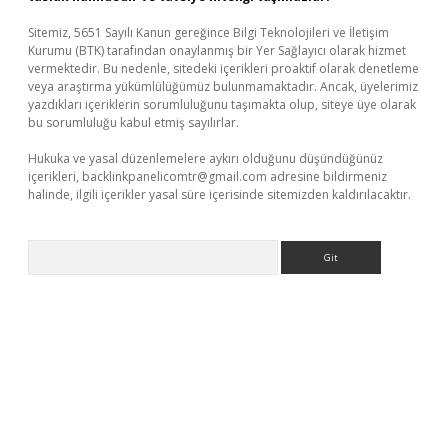
Sitemiz, 5651 Sayılı Kanun gereğince Bilgi Teknolojileri ve İletişim
Kurumu (BTK) tarafından onaylanmış bir Yer Sağlayıcı olarak hizmet
vermektedir. Bu nedenle, sitedeki içerikleri proaktif olarak denetleme
veya araştırma yükümlülüğümüz bulunmamaktadır. Ancak, üyelerimiz
yazdıkları içeriklerin sorumluluğunu taşımakta olup, siteye üye olarak
bu sorumluluğu kabul etmiş sayılırlar.
Hukuka ve yasal düzenlemelere aykırı olduğunu düşündüğünüz
içerikleri,
backlinkpanelicomtr@gmail.com
adresine bildirmeniz
halinde, ilgili içerikler yasal süre içerisinde sitemizden kaldırılacaktır.
Arama
betexper güvenilir mi
elexbetgiris.org