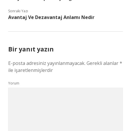
Sonraki Yazı
Avantaj Ve Dezavantaj Anlamı Nedir
Bir yanıt yazın
E-posta adresiniz yayınlanmayacak.
Gerekli alanlar
*
ile işaretlenmişlerdir
Yorum