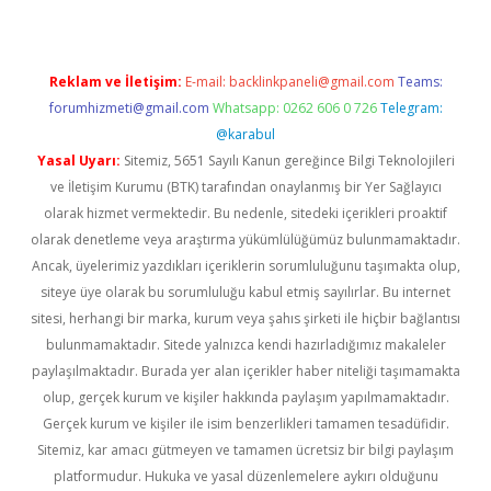
Reklam ve İletişim:
E-mail:
backlinkpaneli@gmail.com
Teams:
forumhizmeti@gmail.com
Whatsapp: 0262 606 0 726
Telegram:
@karabul
Yasal Uyarı:
Sitemiz, 5651 Sayılı Kanun gereğince Bilgi Teknolojileri
ve İletişim Kurumu (BTK) tarafından onaylanmış bir Yer Sağlayıcı
olarak hizmet vermektedir. Bu nedenle, sitedeki içerikleri proaktif
olarak denetleme veya araştırma yükümlülüğümüz bulunmamaktadır.
Ancak, üyelerimiz yazdıkları içeriklerin sorumluluğunu taşımakta olup,
siteye üye olarak bu sorumluluğu kabul etmiş sayılırlar. Bu internet
sitesi, herhangi bir marka, kurum veya şahıs şirketi ile hiçbir bağlantısı
bulunmamaktadır. Sitede yalnızca kendi hazırladığımız makaleler
paylaşılmaktadır. Burada yer alan içerikler haber niteliği taşımamakta
olup, gerçek kurum ve kişiler hakkında paylaşım yapılmamaktadır.
Gerçek kurum ve kişiler ile isim benzerlikleri tamamen tesadüfidir.
Sitemiz, kar amacı gütmeyen ve tamamen ücretsiz bir bilgi paylaşım
platformudur. Hukuka ve yasal düzenlemelere aykırı olduğunu