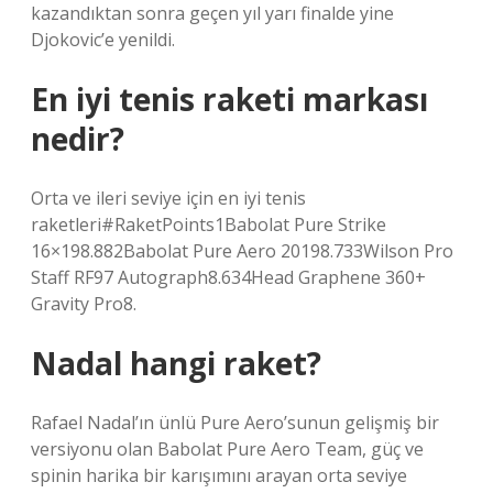
kazandıktan sonra geçen yıl yarı finalde yine
Djokovic’e yenildi.
En iyi tenis raketi markası
nedir?
Orta ve ileri seviye için en iyi tenis
raketleri#RaketPoints1Babolat Pure Strike
16×198.882Babolat Pure Aero 20198.733Wilson Pro
Staff RF97 Autograph8.634Head Graphene 360+
Gravity Pro8.
Nadal hangi raket?
Rafael Nadal’ın ünlü Pure Aero’sunun gelişmiş bir
versiyonu olan Babolat Pure Aero Team, güç ve
spinin harika bir karışımını arayan orta seviye