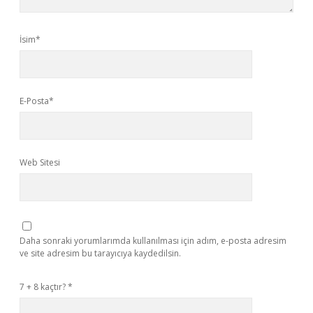
İsim*
E-Posta*
Web Sitesi
Daha sonraki yorumlarımda kullanılması için adım, e-posta adresim
ve site adresim bu tarayıcıya kaydedilsin.
7 + 8 kaçtır?
*