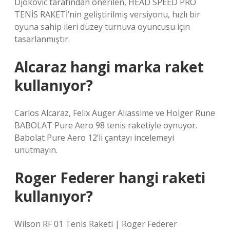
Djokovic tarafından önerilen, HEAD SPEED PRO
TENİS RAKETİ’nin geliştirilmiş versiyonu, hızlı bir
oyuna sahip ileri düzey turnuva oyuncusu için
tasarlanmıştır.
Alcaraz hangi marka raket
kullanıyor?
Carlos Alcaraz, Felix Auger Aliassime ve Holger Rune
BABOLAT Pure Aero 98 tenis raketiyle oynuyor.
Babolat Pure Aero 12’li çantayı incelemeyi
unutmayın.
Roger Federer hangi raketi
kullanıyor?
Wilson RF 01 Tenis Raketi | Roger Federer