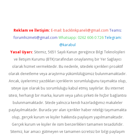
betexper güvenilir mi
elexbetgiris.org
Reklam ve İletişim:
E-mail:
backlinkpaneli@gmail.com
Teams:
forumhizmeti@gmail.com
Whatsapp: 0262 606 0 726
Telegram:
@karabul
Yasal Uyarı:
Sitemiz, 5651 Sayılı Kanun gereğince Bilgi Teknolojileri
ve İletişim Kurumu (BTK) tarafından onaylanmış bir Yer Sağlayıcı
olarak hizmet vermektedir. Bu nedenle, sitedeki içerikleri proaktif
olarak denetleme veya araştırma yükümlülüğümüz bulunmamaktadır.
Ancak, üyelerimiz yazdıkları içeriklerin sorumluluğunu taşımakta olup,
siteye üye olarak bu sorumluluğu kabul etmiş sayılırlar. Bu internet
sitesi, herhangi bir marka, kurum veya şahıs şirketi ile hiçbir bağlantısı
bulunmamaktadır. Sitede yalnızca kendi hazırladığımız makaleler
paylaşılmaktadır. Burada yer alan içerikler haber niteliği taşımamakta
olup, gerçek kurum ve kişiler hakkında paylaşım yapılmamaktadır.
Gerçek kurum ve kişiler ile isim benzerlikleri tamamen tesadüfidir.
Sitemiz, kar amacı gütmeyen ve tamamen ücretsiz bir bilgi paylaşım