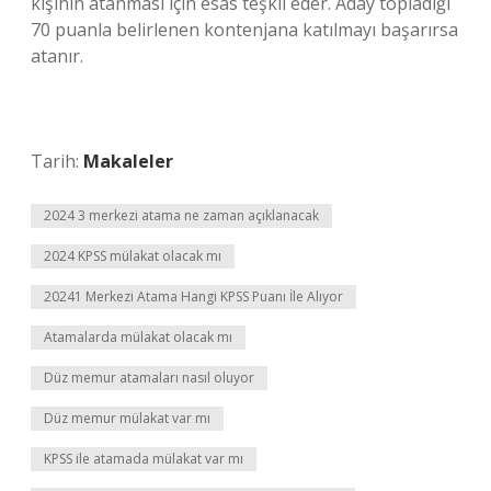
kişinin atanması için esas teşkil eder. Aday topladığı
70 puanla belirlenen kontenjana katılmayı başarırsa
atanır.
Tarih:
Makaleler
2024 3 merkezi atama ne zaman açıklanacak
2024 KPSS mülakat olacak mı
20241 Merkezi Atama Hangi KPSS Puanı İle Alıyor
Atamalarda mülakat olacak mı
Düz memur atamaları nasıl oluyor
Düz memur mülakat var mı
KPSS ile atamada mülakat var mı