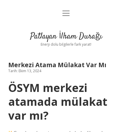
menüyü
Anasayfa
aç
Gizlilik Politikası
Patlayan İlham Durağı
Yasal Uyarı
Enerji dolu bilgilerle fark yarat!
Hakkımızda
Merkezi Atama Mülakat Var Mı
Tarih: Ekim 13, 2024
ÖSYM merkezi
atamada mülakat
var mı?