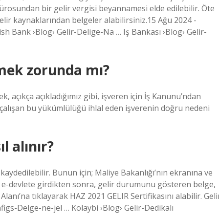
 bürosundan bir gelir vergisi beyannamesi elde edilebilir. Öte
gelir kaynaklarından belgeler alabilirsiniz.15 Ağu 2024 -
iish Bank ›Blog› Gelir-Delige-Na … Iş Bankası ›Blog› Gelir-
mek zorunda mı?
, açıkça açıkladığımız gibi, işveren için İş Kanunu’ndan
 çalışan bu yükümlülüğü ihlal eden işverenin doğru nedeni
l alınır?
a kaydedilebilir. Bunun için; Maliye Bakanlığı’nın ekranına ve
e-devlete girdikten sonra, gelir durumunu gösteren belge,
anı’na tıklayarak HAZ 2021 GELIR Sertifikasını alabilir. Geli
infigs-Delge-ne-jel … Kolaybi ›Blog› Gelir-Dedikalı