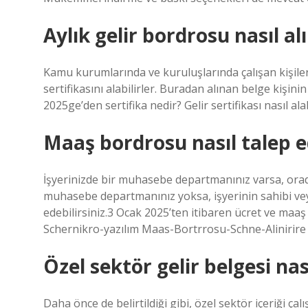
Aylık gelir bordrosu nasıl alı
Kamu kurumlarında ve kuruluşlarında çalışan kişiler,
sertifikasını alabilirler. Buradan alınan belge kişini
2025ge’den sertifika nedir? Gelir sertifikası nasıl al
Maaş bordrosu nasıl talep ed
İşyerinizde bir muhasebe departmanınız varsa, orada 
muhasebe departmanınız yoksa, işyerinin sahibi veya 
edebilirsiniz.3 Ocak 2025’ten itibaren ücret ve maaş
Schernikro-yazılım Maas-Bortrrosu-Schne-Alinirire
Özel sektör gelir belgesi nası
Daha önce de belirtildiği gibi, özel sektör içeriği çal