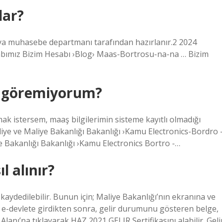
lar?
eya muhasebe departmanı tarafından hazırlanır.2 2024
sabımız Bizim Hesabı ›Blog› Maas-Bortrosu-na-na … Bizim
u göremiyorum?
k istersem, maaş bilgilerimin sisteme kayıtlı olmadığı
iye ve Maliye Bakanlığı Bakanlığı ›Kamu Electronics-Bordro 
Bakanlığı Bakanlığı ›Kamu Electronics Bortro -…
l alınır?
a kaydedilebilir. Bunun için; Maliye Bakanlığı’nın ekranına ve
e-devlete girdikten sonra, gelir durumunu gösteren belge,
anı’na tıklayarak HAZ 2021 GELIR Sertifikasını alabilir. Geli