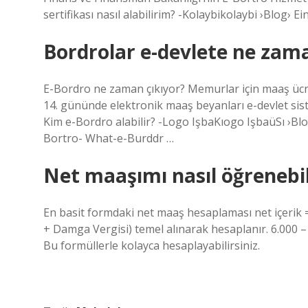
sertifikası nasıl alabilirim? -Kolaybikolaybi ›Blog› E
Bordrolar e-devlete ne zam
E-Bordro ne zaman çıkıyor? Memurlar için maaş ücre
14. gününde elektronik maaş beyanları e-devlet si
Kim e-Bordro alabilir? -Logo IşbaKıogo IşbaüSı 
Bortro- What-e-Burddr …
Net maaşımı nasıl öğrenebi
En basit formdaki net maaş hesaplaması net içerik = 
+ Damga Vergisi) temel alınarak hesaplanır. 6.000 –
Bu formüllerle kolayca hesaplayabilirsiniz.