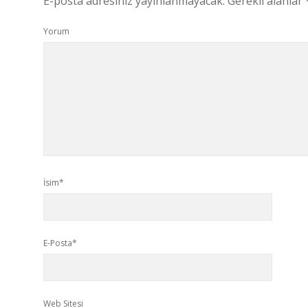
E-posta adresiniz yayınlanmayacak.
Gerekli alanlar
Yorum
İsim*
E-Posta*
Web Sitesi