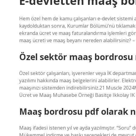
E-devletten maaş bor
Hem özel hem de kamu çalışanları e-devlet sistemi ar
kaydolduktan sonra, Kurumlar Bölümü’nü tıklamak Ma
ekranda ücret ve maaş faturalandırma işlemleri görül
maaş ücreti ve maaş beyanı nereden alabilirsiniz? –
Özel sektör maaş bordrosu 
Özel sektör çalışanları, işverenler veya İK departma
yazılımı hakkında maaş belgelerini alabilirler. Elekt
maaşınızı sistemden indirebilirsiniz.21 Muscle 202
Ücret ve Maaş Muhasebe Örneği Basitçe Ikkolay IK 
Maaş bordrosu pdf olarak na
Maaş ifadesi istenen yıl ve ayda yazılmıştır. “Soru” 
Mükemmel indirme ve baskı seçenekleri de mevcut ol