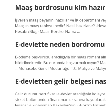
Maaş bordrosunu kim hazır
İşveren maaş beyanını hazırlar ve İK departmanı v
Maaş’ın maaş tablosu nedir? Nasıl hazırlanır? -He
Hesabı ›Blog› Maas-Bordro-Na-na …
E-devlette neden bordrom
E-ödeme başvurusu aracılığıyla bir maaş romanı alma
bildirilmektedir. Bu durumda başvurmalı mıyım? Mal
… Muhasebe Genel Müdürlüğü-T.C. Maliye ve Maliye 
E-devletten gelir belgesi nası
Gelir durumu sertifikası e-devlet aracılığıyla kolayc
şirket bölümünden finansman ekranına kaydolarak 
Finans ve Finansman Bakanlığı’nın E-Bortro Hizmet Al