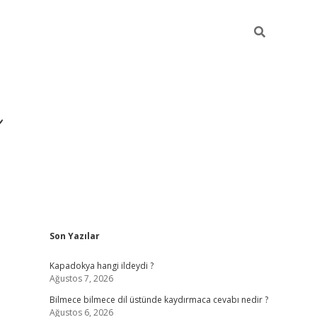
Sidebar
Son Yazılar
https://hiltonbet-giris.com/
Kapadokya hangi ildeydi ?
Ağustos 7, 2026
Bilmece bilmece dil üstünde kaydırmaca cevabı nedir ?
Ağustos 6, 2026