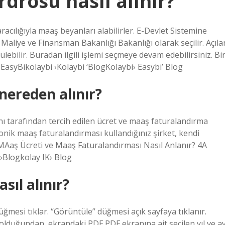
drosu nasıl alınır?
acılığıyla maaş beyanları alabilirler. E-Devlet Sistemine
liye ve Finansman Bakanlığı Bakanlığı olarak seçilir. Açıla
ebilir. Buradan ilgili işlemi seçmeye devam edebilirsiniz. Bi
 EasyBikolaybi ›Kolaybi ‘BlogKolaybi› Easybi’ Blog
nereden alınır?
nı tarafından tercih edilen ücret ve maaş faturalandırma
ronik maaş faturalandırması kullandığınız şirket, kendi
4MAaş Ücreti ve Maaş Faturalandırması Nasıl Anlanır? 4A
›Blogkolay IK› Blog
sıl alınır?
düğmesi tıklar. “Görüntüle” düğmesi açık sayfaya tıklanır.
duğundan, ekrandaki PDF PDF ekranına ait seçilen yıl ve ay