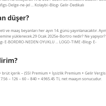
infigs-Delge-ne-jel … Kolaybi ›Blog› Gelir-Dedikalı
an düşer?
ti ve maaş beyanları her ayın 14. günü yayınlanacaktır. Ayı
stemine yüklenecek.29 Ocak 2025e-Bortro nedir? Ne yapıyor?
›Blog› E-BORDRO-NEDEN OYUKLU … LOGO-TIME ›Blog› E-
lirim?
brüt içerik – (SSI Premium + İşsizlik Premium + Gelir Vergis
 7.56 – 126 – 60 – 840 = 4.965.45 TL net maaşın sonucudur.