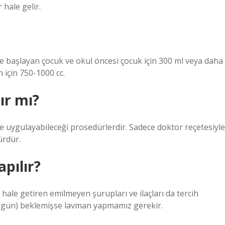
hale gelir.
ye başlayan çocuk ve okul öncesi çocuk için 300 ml veya daha
n için 750-1000 cc.
ır mı?
e uygulayabileceği prosedürlerdir. Sadece doktor reçetesiyle
ürdür.
pılır?
 hale getiren emilmeyen şurupları ve ilaçları da tercih
-7 gün) beklemişse lavman yapmamız gerekir.