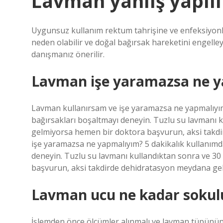
Lavman yanlış yapılı
Uygunsuz kullanım rektum tahrişine ve enfeksiyonlara
neden olabilir ve doğal bağırsak hareketini engell
danışmanız önerilir.
Lavman işe yaramazsa ne y
Lavman kullanırsam ve işe yaramazsa ne yapmalıyım
bağırsakları boşaltmayı deneyin. Tuzlu su lavmanı 
gelmiyorsa hemen bir doktora başvurun, aksi takdi
işe yaramazsa ne yapmalıyım? 5 dakikalık kullanım
deneyin. Tuzlu su lavmanı kullandıktan sonra ve 3
başvurun, aksi takdirde dehidratasyon meydana gele
Lavman ucu ne kadar sokul
İşlemden önce ölçümler alınmalı ve lavman tüpünün 