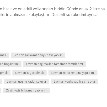
basit ve en etkili yollarından biridir. Günde en az 2 litre su
erin atılmasını kolaylaştırır. Düzenli su tüketimi ayrıca
pmalı
Evde doğal lavman suyu nasıl yapılır
n boşaltır mı
Lavman bağırsakları tamamen temizler mi
apmalı
Lavman kaç cc olmalı
Lavman kendi kendine yapılır mı
Lavman ucu ne kadar sokulur
Lavman yanlış yapılırsa ne olur
Zeytinyağı ile lavman yapılır mı