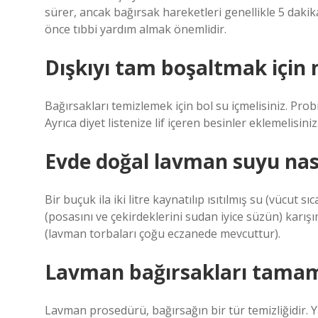
sürer, ancak bağırsak hareketleri genellikle 5 dakik
önce tıbbi yardım almak önemlidir.
Dışkıyı tam boşaltmak için 
Bağırsakları temizlemek için bol su içmelisiniz. Prob
Ayrıca diyet listenize lif içeren besinler eklemelisini
Evde doğal lavman suyu nası
Bir buçuk ila iki litre kaynatılıp ısıtılmış su (vücut s
(posasını ve çekirdeklerini sudan iyice süzün) karış
(lavman torbaları çoğu eczanede mevcuttur).
Lavman bağırsakları tamam
Lavman prosedürü, bağırsağın bir tür temizliğidir.