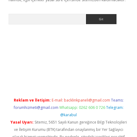
Arama
betexper güvenilir mi
elexbetgiris.org
Reklam ve İletişim:
E-mail:
backlinkpaneli@gmail.com
Teams:
forumhizmeti@gmail.com
Whatsapp: 0262 606 0 726
Telegram:
@karabul
Yasal Uyarı:
Sitemiz, 5651 Sayılı Kanun gereğince Bilgi Teknolojileri
ve İletişim Kurumu (BTK) tarafından onaylanmış bir Yer Sağlayıcı
olarak hizmet vermektedir. Bu nedenle, sitedeki içerikleri proaktif