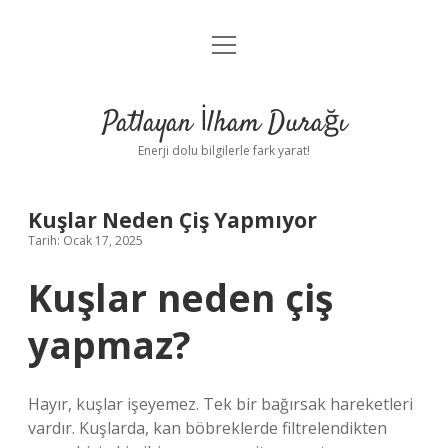
menüyü
Anasayfa
aç
Gizlilik Politikası
Patlayan İlham Durağı
Yasal Uyarı
Enerji dolu bilgilerle fark yarat!
Hakkımızda
Kuşlar Neden Çiş Yapmıyor
Tarih: Ocak 17, 2025
Kuşlar neden çiş
yapmaz?
Hayır, kuşlar işeyemez. Tek bir bağırsak hareketleri
vardır. Kuşlarda, kan böbreklerde filtrelendikten