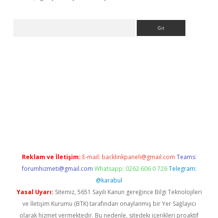
Arama
.com/
betexper güvenilir mi
elexbetgiris.org
Reklam ve İletişim:
E-mail:
backlinkpaneli@gmail.com
Teams:
forumhizmeti@gmail.com
Whatsapp: 0262 606 0 726
Telegram:
@karabul
Yasal Uyarı:
Sitemiz, 5651 Sayılı Kanun gereğince Bilgi Teknolojileri
ve İletişim Kurumu (BTK) tarafından onaylanmış bir Yer Sağlayıcı
olarak hizmet vermektedir. Bu nedenle, sitedeki içerikleri proaktif