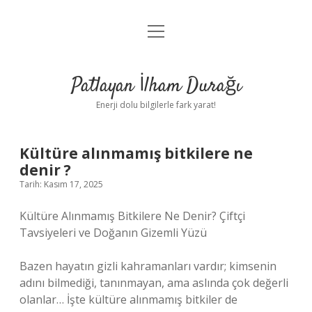
menüyü
Anasayfa
aç
Gizlilik Politikası
Patlayan İlham Durağı
Yasal Uyarı
Enerji dolu bilgilerle fark yarat!
Hakkımızda
Kültüre alınmamış bitkilere ne
denir ?
Tarih: Kasım 17, 2025
Kültüre Alınmamış Bitkilere Ne Denir? Çiftçi
Tavsiyeleri ve Doğanın Gizemli Yüzü
Bazen hayatın gizli kahramanları vardır; kimsenin
adını bilmediği, tanınmayan, ama aslında çok değerli
olanlar… İşte kültüre alınmamış bitkiler de