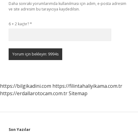
Daha sonraki yorumlarımda kullanılması için adım, e-posta adresim
ve site adresim bu tarayıcıya kaydedilsin.
6 + 2 kaçtır?
*
https://bilgikadini.com
https://filintahaliyikama.com.tr
https://erdallarotocam.com.tr
Sitemap
Sidebar
Son Yazılar