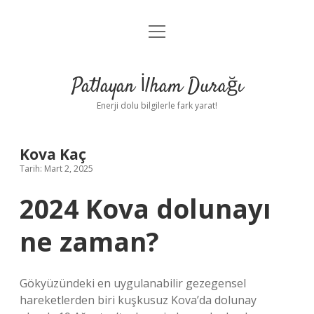
menüyü
Anasayfa
aç
Gizlilik Politikası
Patlayan İlham Durağı
Yasal Uyarı
Enerji dolu bilgilerle fark yarat!
Hakkımızda
Kova Kaç
Tarih: Mart 2, 2025
2024 Kova dolunayı
ne zaman?
Gökyüzündeki en uygulanabilir gezegensel
hareketlerden biri kuşkusuz Kova’da dolunay