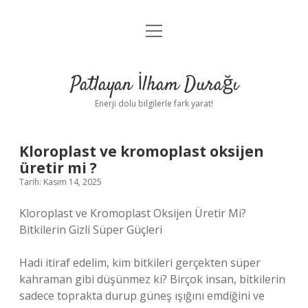
menüyü
Anasayfa
aç
Gizlilik Politikası
Patlayan İlham Durağı
Yasal Uyarı
Enerji dolu bilgilerle fark yarat!
Hakkımızda
Kloroplast ve kromoplast oksijen
üretir mi ?
Tarih: Kasım 14, 2025
Kloroplast ve Kromoplast Oksijen Üretir Mi?
Bitkilerin Gizli Süper Güçleri
Hadi itiraf edelim, kim bitkileri gerçekten süper
kahraman gibi düşünmez ki? Birçok insan, bitkilerin
sadece toprakta durup güneş ışığını emdiğini ve