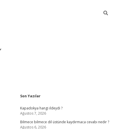
Sidebar
Son Yazılar
https://hiltonbet-giris.com/
bet
Kapadokya hangi ildeydi ?
Ağustos 7, 2026
Bilmece bilmece dil üstünde kaydırmaca cevabı nedir ?
Ağustos 6, 2026