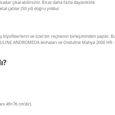
dar çıkarabilirsiniz. Biraz daha fazla dayanıklılık
metal çatılar (50 yıl) doğru yoldur.
ofiberlerin ve özel bir reçinenin birleşiminden yapılır. B
. ONDULINE ANDROMEDA levhaları ve Onduline Mahya 2000 HR-
ı?
anı 49×76 cm’dir).