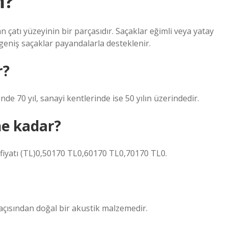
m?
n çatı yüzeyinin bir parçasıdır. Saçaklar eğimli veya yatay
 geniş saçaklar payandalarla desteklenir.
r?
nde 70 yıl, sanayi kentlerinde ise 50 yılın üzerindedir.
ne kadar?
fiyatı (TL)0,50170 TL0,60170 TL0,70170 TL0.
mı açısından doğal bir akustik malzemedir.