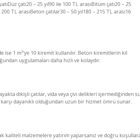
yatıDüz çatı20 – 25 yıl90 ile 100 TL arasıBitüm çatı20 – 25
 – 200 TL arasıBeton çatılar30 – 50 yıl180 – 215 TL arası16
e ise 1 m²’ye 10 kiremit kullanılır. Beton kiremitlerin kil
ğundan uygulamaları daha hızlı ve kolaydır.
yakta dikişli çatılar, vida veya çivi delikleri içermediğinden s
a karşı dayanıklı olduğundan uzun bir hizmet ömrü sunar.
ak kaliteli malzemelere yatırım yaparsanız ve doğru koşullar