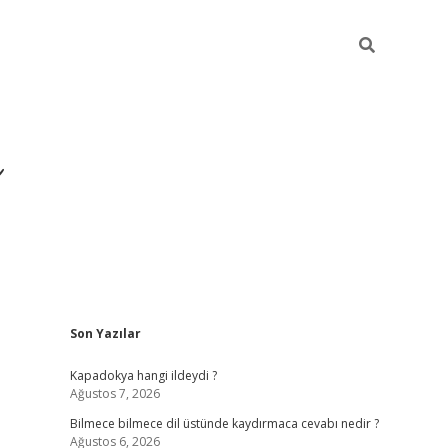
Sidebar
Son Yazılar
https://hiltonbet-giris.com/
Kapadokya hangi ildeydi ?
Ağustos 7, 2026
Bilmece bilmece dil üstünde kaydırmaca cevabı nedir ?
Ağustos 6, 2026