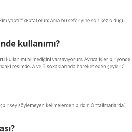
 kim yaptı?” ѻ Aptal olun: Ama bu sefer yine son kez olduğu
inde kullanımı?
 kullanımı bilmediğini varsayıyorum. Ayrıca işler bir yönde
karıdaki resimde, A ve B sokaklarında hareket eden şeyler C
içbir şey söylemeyen kelimelerden biridir. O “talimatlarda”
ası?