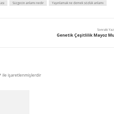
ası
Süzgecin anlamı nedir
Yayınlamak ne demek sözlük anlamı
Sonraki Yaz
Genetik Çeşitlilik Mayoz M
*
ile işaretlenmişlerdir