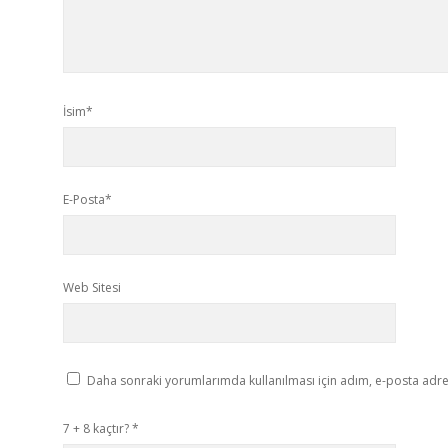
İsim*
E-Posta*
Web Sitesi
Daha sonraki yorumlarımda kullanılması için adım, e-posta adres
7 + 8 kaçtır?
*