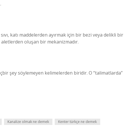
…
ir sıvı, katı maddelerden ayırmak için bir bezi veya delikli bir
a aletlerden oluşan bir mekanizmadır.
içbir şey söylemeyen kelimelerden biridir. O “talimatlarda”
Kanalize olmak ne demek
Kenter türkçe ne demek