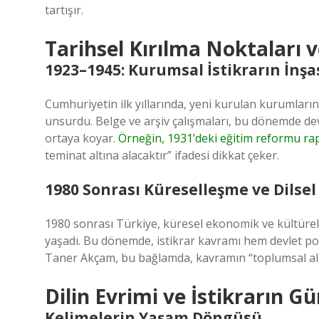
tartışır.
Tarihsel Kırılma Noktaları
1923–1945: Kurumsal İstikrarın İnşa
Cumhuriyetin ilk yıllarında, yeni kurulan kurumların s
unsurdu. Belge ve arşiv çalışmaları, bu dönemde devl
ortaya koyar.
Örneğin, 1931’deki eğitim reformu ra
teminat altına alacaktır” ifadesi dikkat çeker.
1980 Sonrası Küreselleşme ve Dilsel
1980 sonrası Türkiye, küresel ekonomik ve kültürel 
yaşadı. Bu dönemde, istikrar kavramı hem devlet poli
Taner Akçam, bu bağlamda, kavramın “toplumsal algı
Dilin Evrimi ve İstikrarın G
Kelimelerin Yaşam Döngüsü