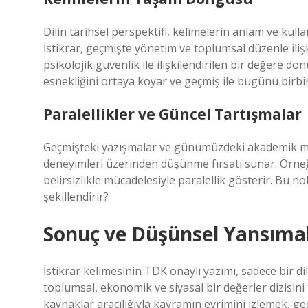
Dilin tarihsel perspektifi, kelimelerin anlam ve kulla
İstikrar, geçmişte yönetim ve toplumsal düzenle ili
psikolojik güvenlik ile ilişkilendirilen bir değere d
esnekliğini ortaya koyar ve geçmiş ile bugünü birbir
Paralellikler ve Güncel Tartışmalar
Geçmişteki yazışmalar ve günümüzdeki akademik mak
deneyimleri üzerinden düşünme fırsatı sunar. Örneği
belirsizlikle mücadelesiyle paralellik gösterir. Bu nok
şekillendirir?
Sonuç ve Düşünsel Yansıma
İstikrar kelimesinin TDK onaylı yazımı, sadece bir d
toplumsal, ekonomik ve siyasal bir değerler dizisini 
kaynaklar aracılığıyla kavramın evrimini izlemek,