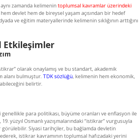
ı; aynı zamanda kelimenin
toplumsal kavramlar üzerindeki
de hem devlet hem de bireysel yaşam açısından bir hedef
ada ve eğitim materyallerinde kelimenin sıklığının arttığını
 Etkileşimler
zım
tikrar” olarak onaylamış ve bu standart, akademik
ım alanı bulmuştur.
TDK sözlüğü
, kelimenin hem ekonomik,
ileceğini belirtir.
genellikle para politikası, büyüme oranları ve enflasyon ile
nda, 19. yüzyıl Osmanlı yazışmalarındaki “istikrar” vurgusuyla
örülebilir. Siyasi tarihçiler, bu bağlamda devletin
ederek, istikrar kavramının toplumsal hafızadaki yerini