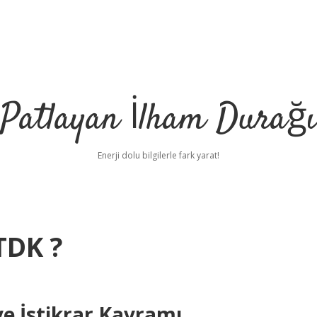
Patlayan İlham Durağı
Enerji dolu bilgilerle fark yarat!
 TDK ?
e İstikrar Kavramı