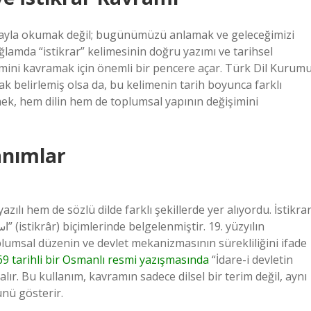
ırayla okumak değil; bugünümüzü anlamak ve geleceğimizi
lamda “istikrar” kelimesinin doğru yazımı ve tarihsel
imini kavramak için önemli bir pencere açar. Türk Dil Kurum
k belirlemiş olsa da, bu kelimenin tarih boyunca farklı
mek, hem dilin hem de toplumsal yapının değişimini
anımlar
lı hem de sözlü dilde farklı şekillerde yer alıyordu. İstikra
umsal düzenin ve devlet mekanizmasının sürekliliğini ifade
9 tarihli bir Osmanlı resmi yazışmasında
“İdare-i devletin
r alır. Bu kullanım, kavramın sadece dilsel bir terim değil, aynı
nü gösterir.