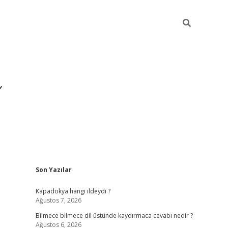
Sidebar
Son Yazılar
https://hiltonbet-giris.com/
be
Kapadokya hangi ildeydi ?
Ağustos 7, 2026
Bilmece bilmece dil üstünde kaydırmaca cevabı nedir ?
Ağustos 6, 2026