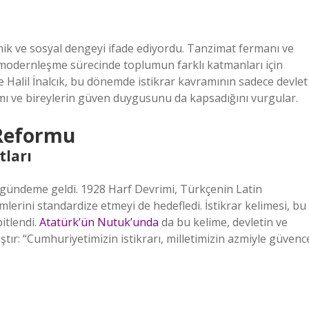
ik ve sosyal dengeyi ifade ediyordu. Tanzimat fermanı ve
 modernleşme sürecinde toplumun farklı katmanları için
 ve Halil İnalcık, bu dönemde istikrar kavramının sadece devlet
ı ve bireylerin güven duygusunu da kapsadığını vurgular.
 Reformu
tları
ar gündeme geldi. 1928 Harf Devrimi, Türkçenin Latin
mlerini standardize etmeyi de hedefledi. İstikrar kelimesi, bu
itlendi.
Atatürk’ün Nutuk’unda
da bu kelime, devletin ve
tır: “Cumhuriyetimizin istikrarı, milletimizin azmiyle güvenc