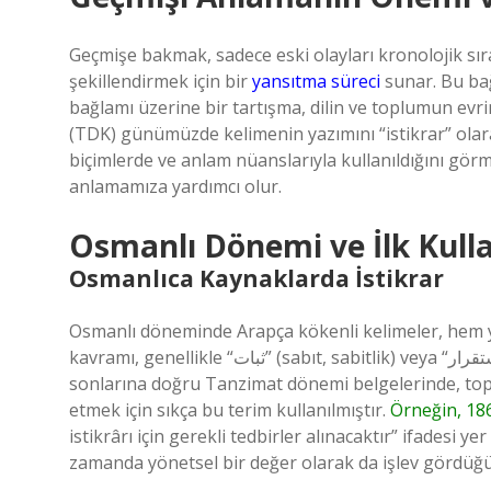
Geçmişe bakmak, sadece eski olayları kronolojik s
şekillendirmek için bir
yansıtma süreci
sunar. Bu bağ
bağlamı üzerine bir tartışma, dilin ve toplumun evr
(TDK) günümüzde kelimenin yazımını “istikrar” olara
biçimlerde ve anlam nüanslarıyla kullanıldığını gör
anlamamıza yardımcı olur.
Osmanlı Dönemi ve İlk Kull
Osmanlıca Kaynaklarda İstikrar
Osmanlı döneminde Arapça kökenli kelimeler, hem yazı
kavramı, genellikle “ثبات” (sabıt, sabitlik) veya “استقرار” (istikrâr) biçimlerinde belgelenmiştir. 19. yüzyılın
sonlarına doğru Tanzimat dönemi belgelerinde, topl
etmek için sıkça bu terim kullanılmıştır.
Örneğin, 186
istikrârı için gerekli tedbirler alınacaktır” ifadesi ye
zamanda yönetsel bir değer olarak da işlev gördüğü