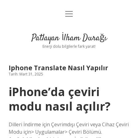
menüyü
Anasayfa
aç
Gizlilik Politikası
Patlayan İlham Durağı
Yasal Uyarı
Enerji dolu bilgilerle fark yarat!
Hakkımızda
Iphone Translate Nasıl Yapılır
Tarih: Mart 31, 2025
iPhone’da çeviri
modu nasıl açılır?
Dilleri İndirme için Çevrimdışı Çeviri veya Cihaz Çeviri
Modu için> Uygulamalar> Çeviri Bölümü.