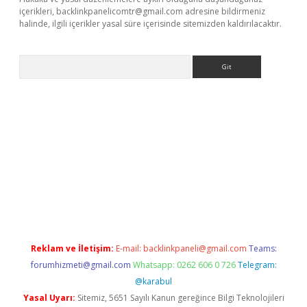
içerikleri,
backlinkpanelicomtr@gmail.com
adresine bildirmeniz
halinde, ilgili içerikler yasal süre içerisinde sitemizden kaldırılacaktır.
Arama
iris.com/
betexper güvenilir mi
elexbetgiris.org
Reklam ve İletişim:
E-mail:
backlinkpaneli@gmail.com
Teams:
forumhizmeti@gmail.com
Whatsapp: 0262 606 0 726
Telegram:
@karabul
Yasal Uyarı:
Sitemiz, 5651 Sayılı Kanun gereğince Bilgi Teknolojileri