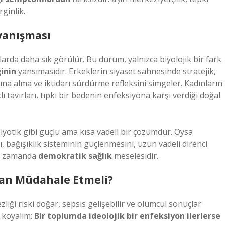
ginlik.
ayanışması
arda daha sık görülür. Bu durum, yalnızca biyolojik bir fark
inin
yansımasıdır. Erkeklerin siyaset sahnesinde stratejik,
tına alma ve iktidarı sürdürme refleksini simgeler. Kadınların
ı tavırları, tıpkı bir bedenin enfeksiyona karşı verdiği doğal
ibiyotik gibi güçlü ama kısa vadeli bir çözümdür. Oysa
ı, bağışıklık sisteminin güçlenmesini, uzun vadeli direnci
ynı zamanda
demokratik sağlık
meselesidir.
man Müdahale Etmeli?
iği riski doğar, sepsis gelişebilir ve ölümcül sonuçlar
u koyalım:
Bir toplumda ideolojik bir enfeksiyon ilerlerse