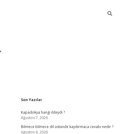
Sidebar
Son Yazılar
https://hiltonbet-giris.com/
Kapadokya hangi ildeydi ?
Ağustos 7, 2026
Bilmece bilmece dil üstünde kaydırmaca cevabı nedir ?
Ağustos 6, 2026