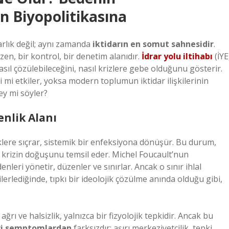
n Biyopolitikasına
varlık değil; aynı zamanda
iktidarın en somut sahnesidir
.
zen, bir kontrol, bir denetim alanıdır.
İdrar yolu iltihabı
(İYE
asıl çözülebileceğini, nasıl krizlere gebe olduğunu gösterir.
i mi etkiler, yoksa modern toplumun iktidar ilişkilerinin
ey mi söyler?
enlik Alanı
lere sıçrar, sistemik bir enfeksiyona dönüşür. Bu durum,
r krizin doğuşunu temsil eder. Michel Foucault’nun
nleri yönetir, düzenler ve sınırlar. Ancak o sınır ihlal
lerlediğinde, tıpkı bir ideolojik çözülme anında olduğu gibi,
ağrı ve halsizlik, yalnızca bir fizyolojik tepkidir. Ancak bu
iği semptomlardan
farksızdır: aşırı merkeziyetçilik, tepki