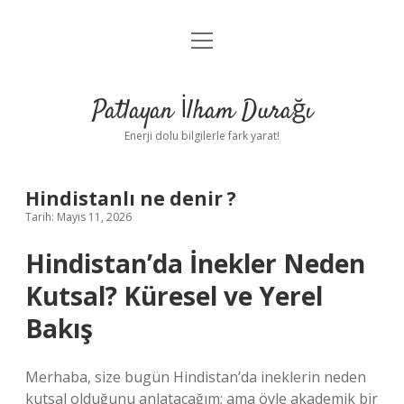
menüyü
Anasayfa
aç
Gizlilik Politikası
Patlayan İlham Durağı
Yasal Uyarı
Enerji dolu bilgilerle fark yarat!
Hakkımızda
Hindistanlı ne denir ?
Tarih: Mayıs 11, 2026
Hindistan’da İnekler Neden
Kutsal? Küresel ve Yerel
Bakış
Merhaba, size bugün Hindistan’da ineklerin neden
kutsal olduğunu anlatacağım; ama öyle akademik bir