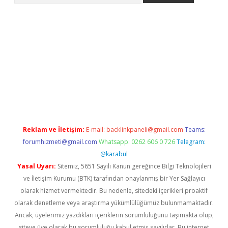
om/
betexper güvenilir mi
elexbetgiris.org
Reklam ve İletişim:
E-mail:
backlinkpaneli@gmail.com
Teams:
forumhizmeti@gmail.com
Whatsapp: 0262 606 0 726
Telegram:
@karabul
Yasal Uyarı:
Sitemiz, 5651 Sayılı Kanun gereğince Bilgi Teknolojileri
ve İletişim Kurumu (BTK) tarafından onaylanmış bir Yer Sağlayıcı
olarak hizmet vermektedir. Bu nedenle, sitedeki içerikleri proaktif
olarak denetleme veya araştırma yükümlülüğümüz bulunmamaktadır.
Ancak, üyelerimiz yazdıkları içeriklerin sorumluluğunu taşımakta olup,
siteye üye olarak bu sorumluluğu kabul etmiş sayılırlar. Bu internet