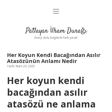
menüyü
Anasayfa
aç
Gizlilik Politikası
Patlayan İlham Durağı
Yasal Uyarı
Enerji dolu bilgilerle fark yarat!
Hakkımızda
Her Koyun Kendi Bacağından Asılır
Atasözünün Anlamı Nedir
Tarih: Mart 20, 2025
Her koyun kendi
bacağından asılır
atasözü ne anlama