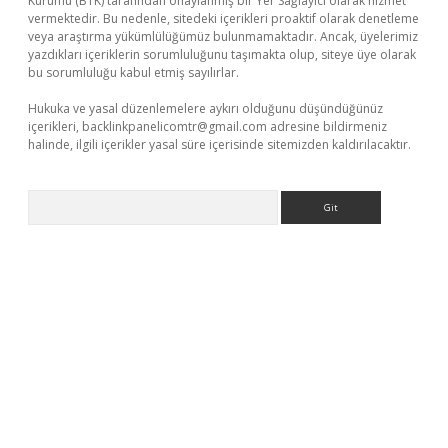
Kurumu (BTK) tarafından onaylanmış bir Yer Sağlayıcı olarak hizmet
vermektedir. Bu nedenle, sitedeki içerikleri proaktif olarak denetleme
veya araştırma yükümlülüğümüz bulunmamaktadır. Ancak, üyelerimiz
yazdıkları içeriklerin sorumluluğunu taşımakta olup, siteye üye olarak
bu sorumluluğu kabul etmiş sayılırlar.
Hukuka ve yasal düzenlemelere aykırı olduğunu düşündüğünüz
içerikleri,
backlinkpanelicomtr@gmail.com
adresine bildirmeniz
halinde, ilgili içerikler yasal süre içerisinde sitemizden kaldırılacaktır.
Arama
.com/
betexper güvenilir mi
elexbetgiris.org