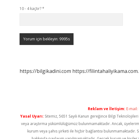
10 - 4 kaçtır?
*
https://bilgikadini.com
https://filintahaliyikama.com.
Reklam ve İletişim:
E-mail:
Yasal Uyarı:
Sitemiz, 5651 Sayılı Kanun gereğince Bilgi Teknolojiler
veya araştırma yükümlülüğümüz bulunmamaktadır. Ancak, üyelerimiz ya
kurum veya şahıs şirketi ile hiçbir bağlantısı bulunmamaktadır. S
hakkında paylaşım yapılmamaktadır. Gerçek kurum ve kişiler i