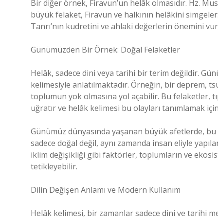
Bir diğer örnek, Firavun’un helâk olmasıdır. Hz. Mu
büyük felaket, Firavun ve halkının helâkini simgeler.
Tanrı’nın kudretini ve ahlaki değerlerin önemini vur
Günümüzden Bir Örnek: Doğal Felaketler
Helâk, sadece dini veya tarihi bir terim değildir. G
kelimesiyle anlatılmaktadır. Örneğin, bir deprem, t
toplumun yok olmasına yol açabilir. Bu felaketler, t
uğratır ve helâk kelimesi bu olayları tanımlamak için 
Günümüz dünyasında yaşanan büyük afetlerde, bu türd
sadece doğal değil, aynı zamanda insan eliyle yapılan
iklim değişikliği gibi faktörler, toplumların ve ekos
tetikleyebilir.
Dilin Değişen Anlamı ve Modern Kullanım
Helâk kelimesi, bir zamanlar sadece dini ve tarihi m