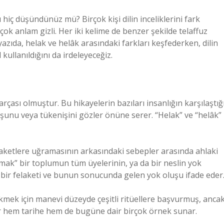
ı hiç düşündünüz mü? Birçok kişi dilin inceliklerini fark
ok anlam gizli. Her iki kelime de benzer şekilde telaffuz
yazıda, helak ve helâk arasındaki farkları keşfederken, dilin
kullanıldığını da irdeleyeceğiz.
rçası olmuştur. Bu hikayelerin bazıları insanlığın karşılaştığ
oluşunu veya tükenişini gözler önüne serer. “Helak” ve “helâk”
elaketlere uğramasının arkasındaki sebepler arasında ahlaki
lmak” bir toplumun tüm üyelerinin, ya da bir neslin yok
 bir felaketi ve bunun sonucunda gelen yok oluşu ifade eder
ekmek için manevi düzeyde çeşitli ritüellere başvurmuş, anca
er hem tarihe hem de bugüne dair birçok örnek sunar.