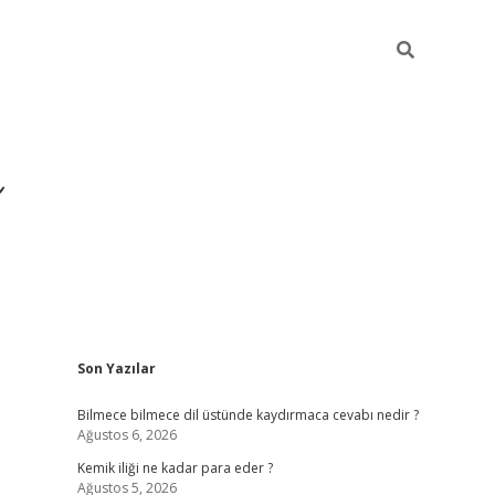
Sidebar
Son Yazılar
https://hiltonbet-giris.com/
b
Bilmece bilmece dil üstünde kaydırmaca cevabı nedir ?
Ağustos 6, 2026
Kemik iliği ne kadar para eder ?
Ağustos 5, 2026