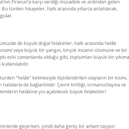
sa’nın Firavun’a karşı verdiği mücadele ve ardından gelen
 Bu türden hikayeler, halk arasında yıllarca anlatılarak,
gular.
ünümüzde de büyük doğal felaketler, halk arasında helâk
sunami veya büyük bir yangın, birçok insanın ölümüne ve bir
ıpkı eski zamanlarda olduğu gibi, toplumları büyük bir yıkım
kullanılabilir.
en “helâk” kelimesiyle ilişkilendirilen olayların bir kısmı,
 hatalarla da bağlantılıdır. Çevre kirliliği, ormansızlaşma ve
istemlerin helâkine yol açabilecek büyük felaketleri
etinlerde geçerken, şimdi daha geniş bir anlam taşıyor.