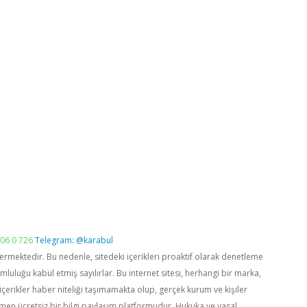
06 0 726
Telegram: @karabul
vermektedir. Bu nedenle, sitedeki içerikleri proaktif olarak denetleme
luğu kabul etmiş sayılırlar. Bu internet sitesi, herhangi bir marka,
içerikler haber niteliği taşımamakta olup, gerçek kurum ve kişiler
men ücretsiz bir bilgi paylaşım platformudur. Hukuka ve yasal