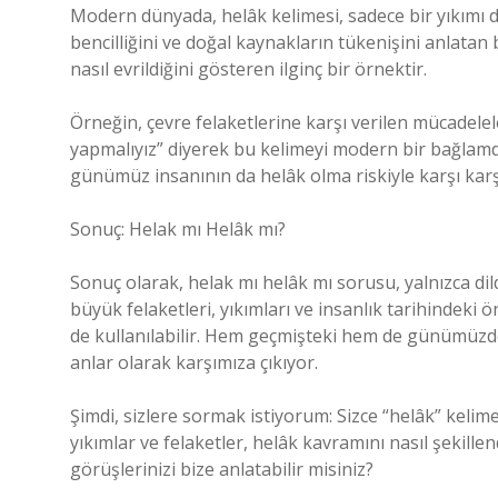
Modern dünyada, helâk kelimesi, sadece bir yıkımı 
bencilliğini ve doğal kaynakların tükenişini anlatan 
nasıl evrildiğini gösteren ilginç bir örnektir.
Örneğin, çevre felaketlerine karşı verilen mücadelel
yapmalıyız” diyerek bu kelimeyi modern bir bağlamda
günümüz insanının da helâk olma riskiyle karşı kar
Sonuç: Helak mı Helâk mı?
Sonuç olarak, helak mı helâk mı sorusu, yalnızca dild
büyük felaketleri, yıkımları ve insanlık tarihindeki ö
de kullanılabilir. Hem geçmişteki hem de günümüzdek
anlar olarak karşımıza çıkıyor.
Şimdi, sizlere sormak istiyorum: Sizce “helâk” keli
yıkımlar ve felaketler, helâk kavramını nasıl şekill
görüşlerinizi bize anlatabilir misiniz?