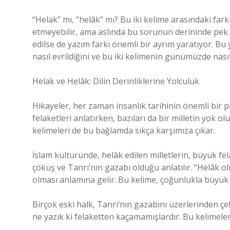
“Helak” mı, “helâk” mı? Bu iki kelime arasındaki fark
etmeyebilir, ama aslında bu sorunun derininde pek ç
edilse de yazım farkı önemli bir ayrım yaratıyor. Bu 
nasıl evrildiğini ve bu iki kelimenin günümüzde nasıl 
Helak ve Helâk: Dilin Derinliklerine Yolculuk
Hikayeler, her zaman insanlık tarihinin önemli bir pa
felaketleri anlatırken, bazıları da bir milletin yok 
kelimeleri de bu bağlamda sıkça karşımıza çıkar.
İslam kültüründe, helâk edilen milletlerin, büyük f
çöküş ve Tanrı’nın gazabı olduğu anlatılır. “Helâk o
olması anlamına gelir. Bu kelime, çoğunlukla büyük
Birçok eski halk, Tanrı’nın gazabını üzerlerinden ç
ne yazık ki felaketten kaçamamışlardır. Bu kelimel