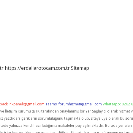
tr
https://erdallarotocam.com.tr
Sitemap
backlinkpaneli@gmail.com
Teams:
forumhizmeti@gmail.com
Whatsapp: 0262 6
i ve İletişim Kurumu (BTK) tarafından onaylanmış bir Yer Sağlayıcı olarak hizmet 
zdıkları içeriklerin sorumluluğunu taşımakta olup, siteye üye olarak bu sorumlu
itede yalnızca kendi hazırladığımız makaleler paylaşılmaktadır. Burada yer alan 
le isim benzerlikleri tamamen tesadüfidir. Sitemiz, kar amacı gütmeyen ve tama