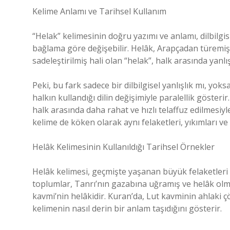
Kelime Anlamı ve Tarihsel Kullanım
“Helak” kelimesinin doğru yazımı ve anlamı, dilbilgis
bağlama göre değişebilir. Helâk, Arapçadan türemiş
sadeleştirilmiş hali olan “helak”, halk arasında yanlış
Peki, bu fark sadece bir dilbilgisel yanlışlık mı, yok
halkın kullandığı dilin değişimiyle paralellik göster
halk arasında daha rahat ve hızlı telaffuz edilmesiyl
kelime de köken olarak aynı felaketleri, yıkımları ve 
Helâk Kelimesinin Kullanıldığı Tarihsel Örnekler
Helâk kelimesi, geçmişte yaşanan büyük felaketleri an
toplumlar, Tanrı’nın gazabına uğramış ve helâk olmu
kavmi’nin helâkidir. Kuran’da, Lut kavminin ahlaki 
kelimenin nasıl derin bir anlam taşıdığını gösterir.