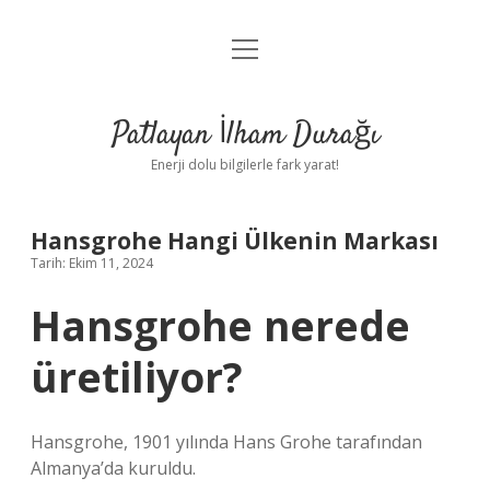
menüyü
Anasayfa
aç
Gizlilik Politikası
Patlayan İlham Durağı
Yasal Uyarı
Enerji dolu bilgilerle fark yarat!
Hakkımızda
Hansgrohe Hangi Ülkenin Markası
Tarih: Ekim 11, 2024
Hansgrohe nerede
üretiliyor?
Hansgrohe, 1901 yılında Hans Grohe tarafından
Almanya’da kuruldu.