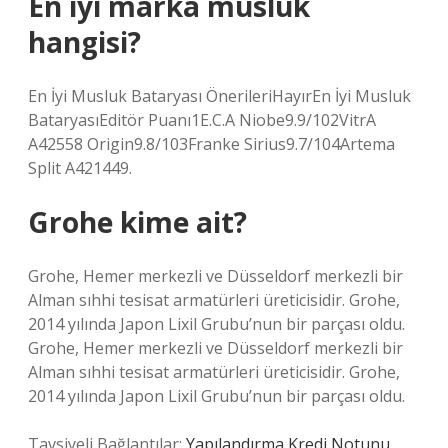
En iyi marka musluk
hangisi?
En İyi Musluk Bataryası ÖnerileriHayırEn İyi Musluk
BataryasıEditör Puanı1E.C.A Niobe9.9/102VitrA
A42558 Origin9.8/103Franke Sirius9.7/104Artema
Split A421449.
Grohe kime ait?
Grohe, Hemer merkezli ve Düsseldorf merkezli bir
Alman sıhhi tesisat armatürleri üreticisidir. Grohe,
2014 yılında Japon Lixil Grubu’nun bir parçası oldu.
Grohe, Hemer merkezli ve Düsseldorf merkezli bir
Alman sıhhi tesisat armatürleri üreticisidir. Grohe,
2014 yılında Japon Lixil Grubu’nun bir parçası oldu.
Tavsiyeli Bağlantılar:
Yapılandırma Kredi Notunu