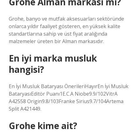
Grohe Alman markası mı?
Grohe, banyo ve mutfak aksesuarları sektöründe
onlarca yıldır faaliyet gösteren, en yüksek kalite
standartlarına sahip ve üst fiyat aralığında
malzemeler üreten bir Alman markasıdır.
En iyi marka musluk
hangisi?
En İyi Musluk Bataryası ÖnerileriHayırEn İyi Musluk
BataryasıEditör Puanı1E.C.A Niobe9.9/102VitrA
A42558 Origin9.8/103Franke Sirius9.7/104Artema
Split A421449.
Grohe kime ait?